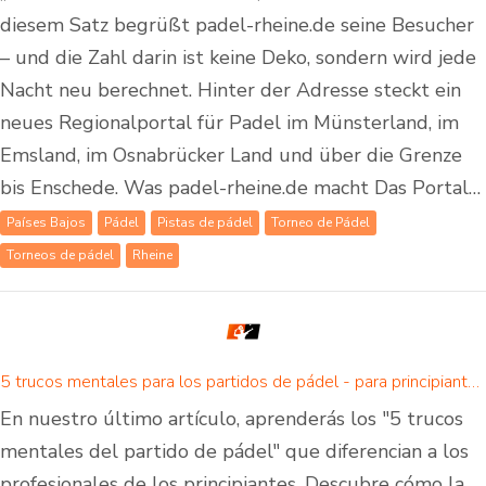
diesem Satz begrüßt padel-rheine.de seine Besucher
– und die Zahl darin ist keine Deko, sondern wird jede
Nacht neu berechnet. Hinter der Adresse steckt ein
neues Regionalportal für Padel im Münsterland, im
Emsland, im Osnabrücker Land und über die Grenze
bis Enschede. Was padel-rheine.de macht Das Portal…
Países Bajos
Pádel
Pistas de pádel
Torneo de Pádel
Torneos de pádel
Rheine
5 trucos mentales para los partidos de pádel - para principiantes y avanzados
En nuestro último artículo, aprenderás los "5 trucos
mentales del partido de pádel" que diferencian a los
profesionales de los principiantes. Descubre cómo la