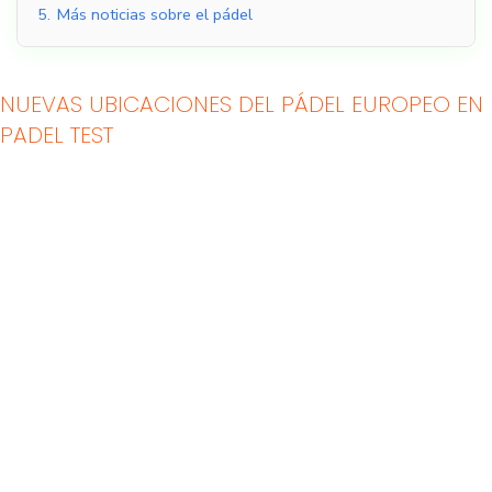
5.
Más noticias sobre el pádel
NUEVAS UBICACIONES DEL PÁDEL EUROPEO EN
PADEL TEST
Pistas de pádel
Pistas de pádel al aire
cubiertas
libre