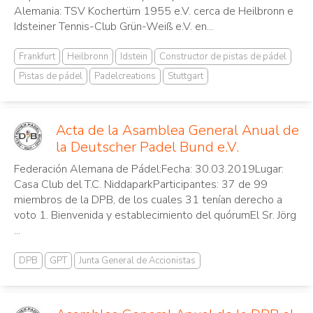
Alemania: TSV Kochertürn 1955 e.V. cerca de Heilbronn e
Idsteiner Tennis-Club Grün-Weiß e.V. en...
Frankfurt
Heilbronn
Idstein
Constructor de pistas de pádel
Pistas de pádel
Padelcreations
Stuttgart
Acta de la Asamblea General Anual de
la Deutscher Padel Bund e.V.
Federación Alemana de Pádel:Fecha: 30.03.2019Lugar:
Casa Club del T.C. NiddaparkParticipantes: 37 de 99
miembros de la DPB, de los cuales 31 tenían derecho a
voto 1. Bienvenida y establecimiento del quórumEl Sr. Jörg
...
DPB
GPT
Junta General de Accionistas