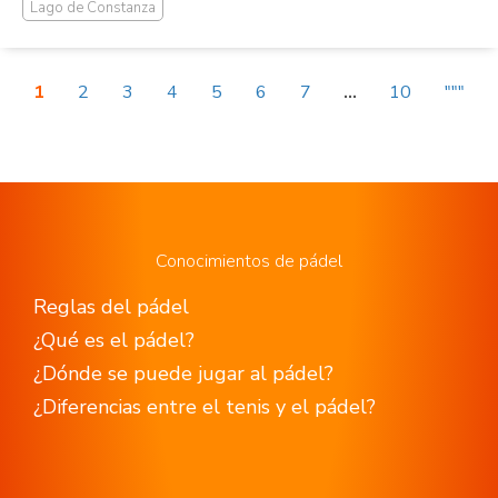
Lago de Constanza
1
2
3
4
5
6
7
...
10
"""
Conocimientos de pádel
Reglas del pádel
¿Qué es el pádel?
¿Dónde se puede jugar al pádel?
¿Diferencias entre el tenis y el pádel?