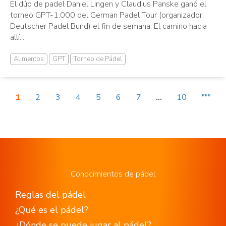
El dúo de padel Daniel Lingen y Claudius Panske ganó el
torneo GPT-1.000 del German Padel Tour (organizador:
Deutscher Padel Bund) el fin de semana. El camino hacia
allí...
Alimentos
GPT
Torneo de Pádel
1
2
3
4
5
6
7
...
10
"""
Conocimientos de pádel
Reglas del pádel
¿Qué es el pádel?
¿Dónde se puede jugar al pádel?