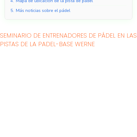
4.
Mapa de ubicación de la pista de pádel
5.
Más noticias sobre el pádel
SEMINARIO DE ENTRENADORES DE PÁDEL EN LAS
PISTAS DE LA PADEL-BASE WERNE
Pistas de pádel
Pistas de pádel al aire
cubiertas
libre