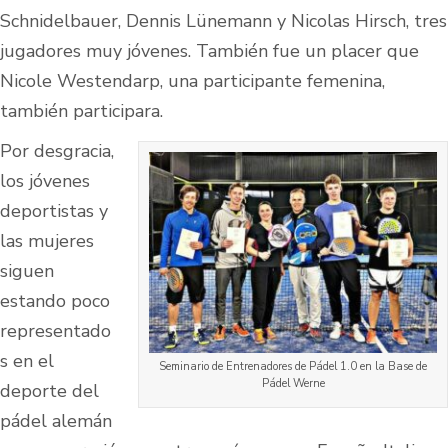
Schnidelbauer, Dennis Lünemann y Nicolas Hirsch, tres
jugadores muy jóvenes. También fue un placer que
Nicole Westendarp, una participante femenina,
también participara.
Por desgracia,
los jóvenes
deportistas y
las mujeres
siguen
estando poco
representado
s en el
Seminario de Entrenadores de Pádel 1.0 en la Base de
Pádel Werne
deporte del
pádel alemán