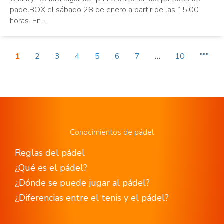
padelBOX el sábado 28 de enero a partir de las 15:00
horas. En...
1
2
3
4
5
6
7
...
10
"""
Conocimientos de pádel
Reglas del pádel
¿Qué es el pádel?
¿Dónde se puede jugar al pádel?
¿Diferencias entre el tenis y el pádel?