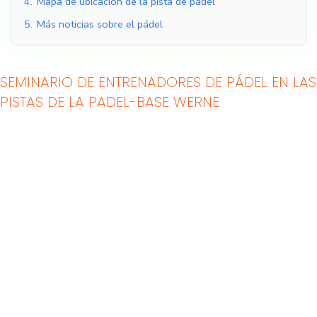
4.
Mapa de ubicación de la pista de pádel
5.
Más noticias sobre el pádel
SEMINARIO DE ENTRENADORES DE PÁDEL EN LAS
PISTAS DE LA PADEL-BASE WERNE
Pistas de pádel
Pistas de pádel al aire
cubiertas
libre