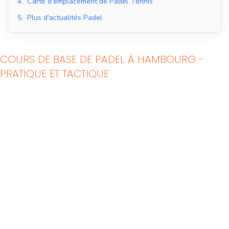
4.
Carte d'emplacement de Padel Tennis
5.
Plus d'actualités Padel
COURS DE BASE DE PADEL À HAMBOURG -
PRATIQUE ET TACTIQUE
Courts de padel en
Courts de padel en
salle
extérieur