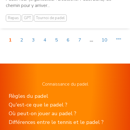
chemin pour y arriver...
Repas
GPT
Tournoi de padel
1
2
3
4
5
6
7
...
10
"""
Connaissance du padel
Règles du padel
Qu'est-ce que le padel ?
Où peut-on jouer au padel ?
Différences entre le tennis et le padel ?