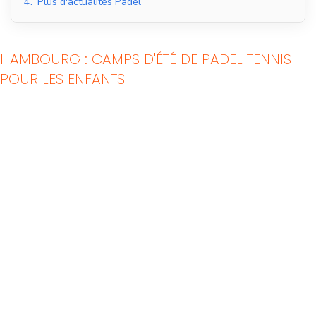
4.
Plus d'actualités Padel
HAMBOURG : CAMPS D'ÉTÉ DE PADEL TENNIS
POUR LES ENFANTS
Courts de padel en
Courts de padel en
salle
extérieur