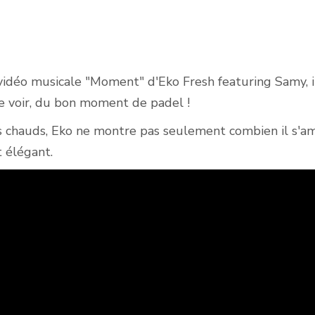
Courts de padel en
extérieur
 vidéo musicale "Moment" d'Eko Fresh featuring Samy, 
 voir, du bon moment de padel !
s chauds, Eko ne montre pas seulement combien il s'
t élégant.