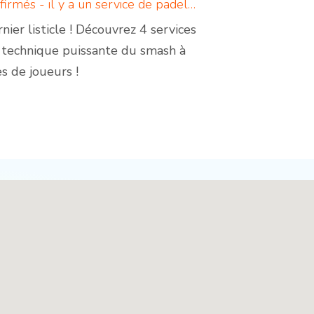
4 services de padel pour les débutants et les joueurs confirmés - il y a un service de padel pour chacun !
ier listicle ! Découvrez 4 services
a technique puissante du smash à
es de joueurs !