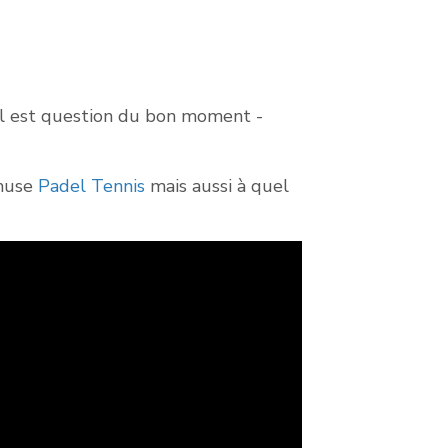
il est question du bon moment -
amuse
Padel Tennis
mais aussi à quel