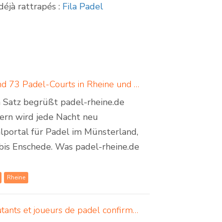
déjà rattrapés :
Fila Padel
Padel in Rheine: neues Padelportal listet 17 Standorte und 73 Padel-Courts in Rheine und Umgebung
em Satz begrüßt padel-rheine.de
dern wird jede Nacht neu
lportal für Padel im Münsterland,
bis Enschede. Was padel-rheine.de
Rheine
5 astuces mentales lors d'un match de padel - pour débutants et joueurs de padel confirmés