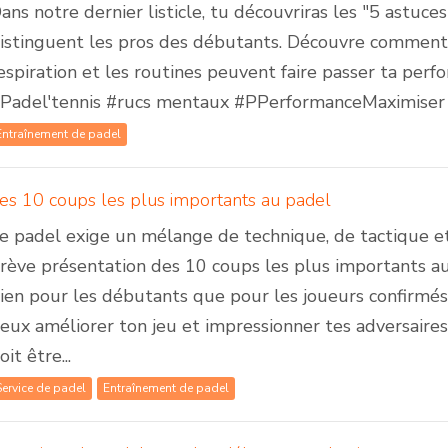
ans notre dernier listicle, tu découvriras les "5 astu
istinguent les pros des débutants. Découvre comment l
espiration et les routines peuvent faire passer ta perf
Padel'tennis #rucs mentaux #PPerformanceMaximiser
Entraînement de padel
es 10 coups les plus importants au padel
e padel exige un mélange de technique, de tactique et 
rève présentation des 10 coups les plus importants au 
ien pour les débutants que pour les joueurs confirmés
eux améliorer ton jeu et impressionner tes adversaires !
oit être...
Service de padel
Entraînement de padel