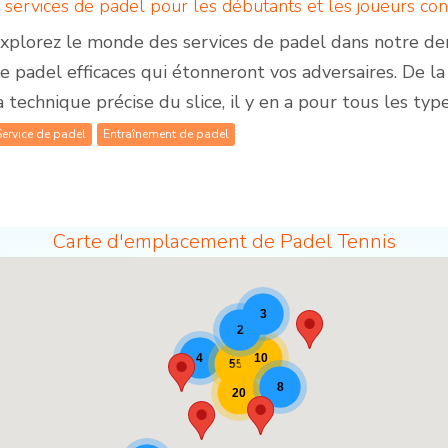
xplorez le monde des services de padel dans notre dern
e padel efficaces qui étonneront vos adversaires. De l
a technique précise du slice, il y en a pour tous les typ
Service de padel
Entraînement de padel
Carte d'emplacement de Padel Tennis
s [19]
3
2
10
4
55
8
20