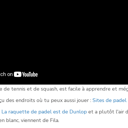
 de tennis et de squash, est facile à apprendre et mé
çu des endroits où tu peux aussi jouer :
Sites de pade
e
La raquette de padel est de Dunlop
et a plutôt l'air
en blanc, viennent de Fila.