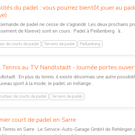
lités du padel : vous pourrez bientôt jouer au p
ve)
emande de padel ne cesse de s'agrandir. Les deux prochains pro
sement de Kleeve) sont en cours : Padel à Peißenberg : à...
eur de courts de padel
Terrains de padel
Peißenberg
 Tennis au TV Nandlstadt - Journée portes ouver
lstadt : En plus du tennis, il existe désormais une autre possibili
uveau sport à la mode, le padel, un mélange...
ructeur de courts de padel
Terrains de padel
mier court de padel en Sarre
 Tennis en Sarre : Le Service-Auto-Garage GmbH de Rehlingen a ou