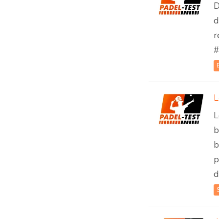
D
d
r
#
L
L
b
b
p
d