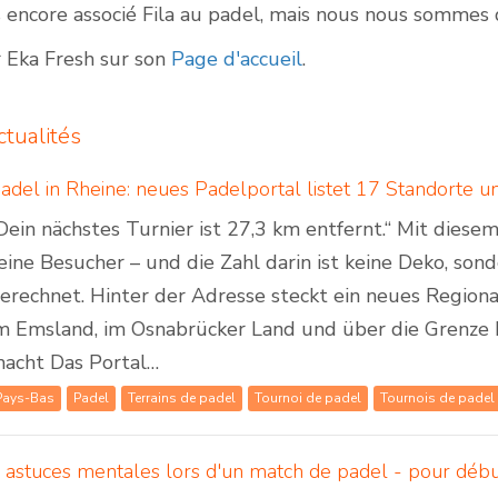
 encore associé Fila au padel, mais nous nous sommes 
r Eka Fresh sur son
Page d'accueil
.
tualités
Dein nächstes Turnier ist 27,3 km entfernt.“ Mit dies
eine Besucher – und die Zahl darin ist keine Deko, son
erechnet. Hinter der Adresse steckt ein neues Regiona
m Emsland, im Osnabrücker Land und über die Grenze 
acht Das Portal…
Pays-Bas
Padel
Terrains de padel
Tournoi de padel
Tournois de padel