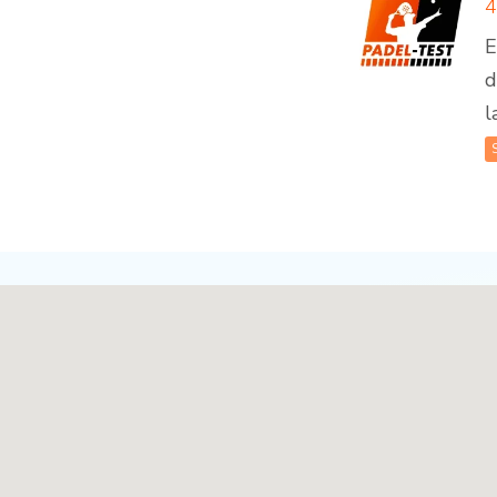
E
d
l
Sites de padel - pleine largeur pour les nouvelle