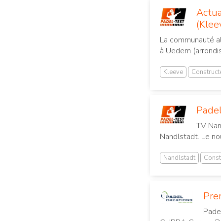
Actua
(Klee
La communauté all
à Uedem (arrondis
Kleeve
Construct
Padel
TV Nand
Nandlstadt. Le no
Nandlstadt
Const
Pre
Padel