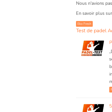
Nous n'avions pas
En savoir plus su
Eko Fresh
Test de padel
Ac
„
s
b
i
m