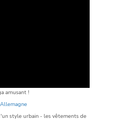
ga amusant !
l Allemagne
 d'un style urbain - les vêtements de