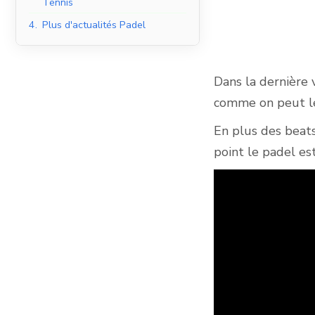
Tennis
4.
Plus d'actualités Padel
Courts de padel en
salle
Dans la dernière
comme on peut le
En plus des beat
point le padel es