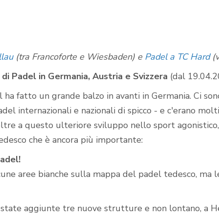
Campi da padel
all'aperto
lau
(tra Francoforte e Wiesbaden) e
Padel a TC Hard
(v
di Padel in Germania, Austria e Svizzera
(dal 19.04.
l ha fatto un grande balzo in avanti in Germania. Ci son
adel internazionali e nazionali di spicco - e c'erano molt
ltre a questo ulteriore sviluppo nello sport agonistico,
edesco che è ancora più importante:
adel!
cune aree bianche sulla mappa del padel tedesco, ma l
state aggiunte tre nuove strutture e non lontano, a H