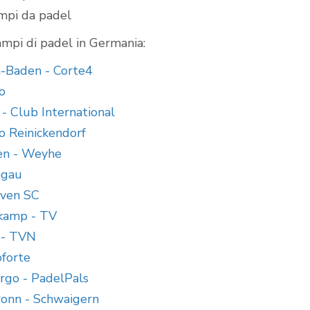
ampi da padel
mpi di padel in Germania:
-Baden - Corte4
o
 - Club International
o Reinickendorf
en - Weyhe
mgau
aven SC
kamp - TV
 - TVN
oforte
go - PadelPals
ronn - Schwaigern