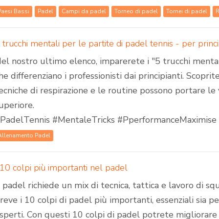
Paesi Bassi
Padel
Campi da padel
Torneo di padel
Tornei di padel
 trucchi mentali per le partite di padel tennis - per princi
el nostro ultimo elenco, imparerete i "5 trucchi mental
he differenziano i professionisti dai principianti. Scoprit
ecniche di respirazione e le routine possono portare le 
uperiore.
PadelTennis #MentaleTricks #PperformanceMaximise
Allenamento Padel
 10 colpi più importanti nel padel
l padel richiede un mix di tecnica, tattica e lavoro di sq
reve i 10 colpi di padel più importanti, essenziali sia per
sperti. Con questi 10 colpi di padel potrete migliorare 