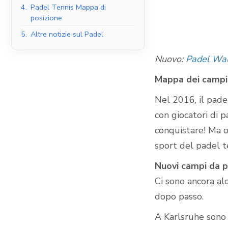
4.
Padel Tennis Mappa di
posizione
5.
Altre notizie sul Padel
Campi da padel al
coperto
Nuovo:
Padel Wal
Mappa dei campi 
Nel 2016, il pade
con giocatori di p
conquistare! Ma o
sport del padel t
Nuovi campi da p
Ci sono ancora al
dopo passo.
A Karlsruhe sono 