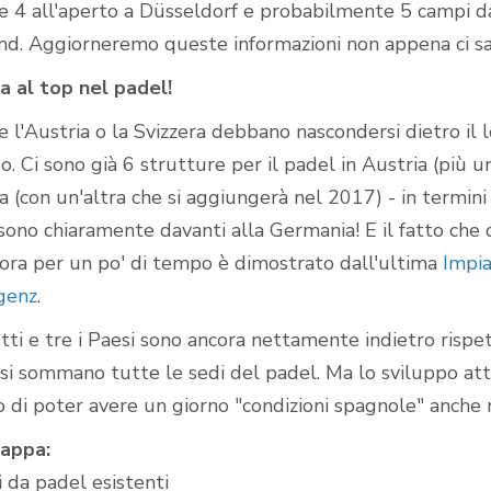
e 4 all'aperto a Düsseldorf e probabilmente 5 campi da
nd. Aggiorneremo queste informazioni non appena ci sa
a al top nel padel!
 l'Austria o la Svizzera debbano nascondersi dietro il l
o. Ci sono già 6 strutture per il padel in Austria (più un
ra (con un'altra che si aggiungerà nel 2017) - in termin
sono chiaramente davanti alla Germania! E il fatto che 
ora per un po' di tempo è dimostrato dall'ultima
Impia
egenz
.
ti e tre i Paesi sono ancora nettamente indietro rispet
si sommano tutte le sedi del padel. Ma lo sviluppo attu
o di poter avere un giorno "condizioni spagnole" anche 
appa:
 da padel esistenti