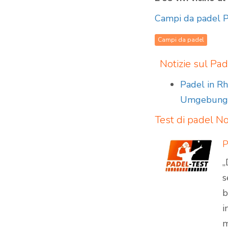
Campi da padel P
Campi da padel
Notizie sul Pad
Padel in Rh
Umgebun
Test di padel
Not
„
s
b
i
m