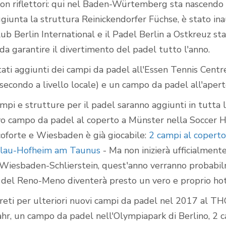
con riflettori: qui nel Baden-Würtemberg sta nascendo 
ggiunta la struttura Reinickendorfer Füchse, è stato i
lub Berlin International e il Padel Berlin a Ostkreuz s
da garantire il divertimento del padel tutto l'anno.
ati aggiunti dei campi da padel all'Essen Tennis Cent
l secondo a livello locale) e un campo da padel all'aper
ampi e strutture per il padel saranno aggiunti in tutta 
o campo da padel al coperto a Münster nella Soccer 
coforte e Wiesbaden è già giocabile:
2 campi al coperto
llau-Hofheim am Taunus
- Ma non inizierà ufficialment
a Wiesbaden-Schlierstein, quest'anno verranno probabil
 del Reno-Meno diventerà presto un vero e proprio ho
creti per ulteriori nuovi campi da padel nel 2017 al TH
hr, un campo da padel nell'Olympiapark di Berlino, 2