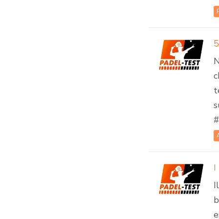
5
N
c
t
s
#
I
I
b
e