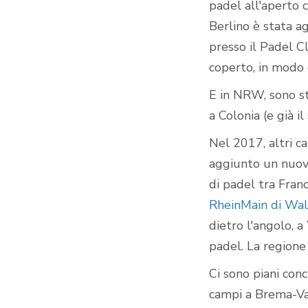
padel all'aperto 
Berlino è stata a
presso il Padel C
coperto, in modo 
E in NRW, sono st
a Colonia (e già i
Nel 2017, altri c
aggiunto un nuov
di padel tra Fran
RheinMain di Wa
dietro l'angolo, 
padel. La regione
Ci sono piani con
campi a Brema-Va