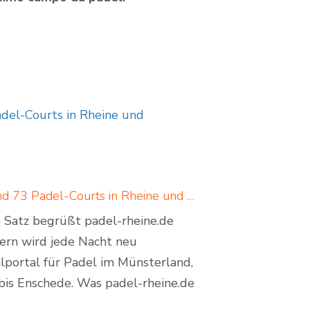
adel-Courts in Rheine und
Padel in Rheine: neues Padelportal listet 17 Standorte und 73 Padel-Courts in Rheine und Umgebung
em Satz begrüßt padel-rheine.de
dern wird jede Nacht neu
lportal für Padel im Münsterland,
bis Enschede. Was padel-rheine.de