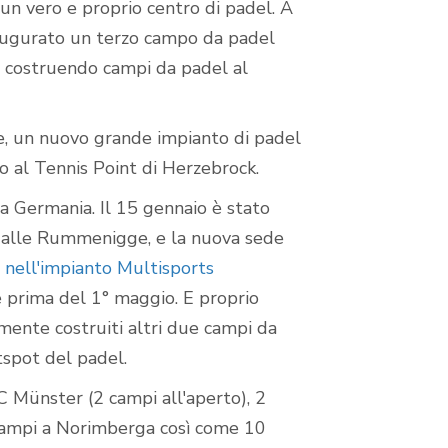
un vero e proprio centro di padel. A
naugurato un terzo campo da padel
ta costruendo campi da padel al
re, un nuovo grande impianto di padel
to al Tennis Point di Herzebrock.
la Germania. Il 15 gennaio è stato
Halle Rummenigge, e la nuova sede
 nell'impianto Multisports
e prima del 1° maggio. E proprio
mente costruiti altri due campi da
tspot del padel.
C Münster (2 campi all'aperto), 2
 campi a Norimberga così come 10