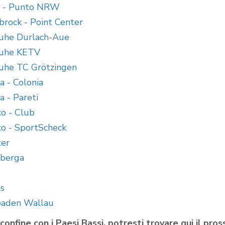
e - Punto NRW
brock - Point Center
ruhe Durlach-Aue
ruhe KETV
ruhe TC Grötzingen
a - Colonia
a - Pareti
o - Club
o - SportScheck
ter
mberga
s
baden Wallau
al confine con i Paesi Bassi, potresti trovare qui il p