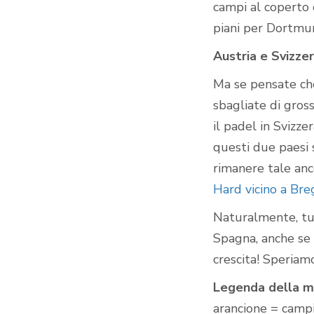
campi al coperto 
piani per Dortmu
Austria e Svizzer
Ma se pensate che
sbagliate di gross
il padel in Svizze
questi due paesi 
rimanere tale anc
Hard vicino a Br
Naturalmente, tut
Spagna, anche se 
crescita! Speriam
Legenda della m
arancione = campi