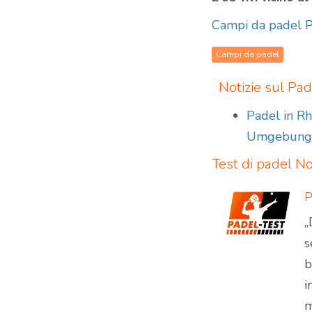
Campi da padel P
Campi da padel
Notizie sul Pad
Padel in Rh
Umgebun
Test di padel
Not
„
s
b
i
m