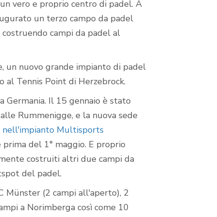
un vero e proprio centro di padel. A
naugurato un terzo campo da padel
ta costruendo campi da padel al
re, un nuovo grande impianto di padel
to al Tennis Point di Herzebrock.
la Germania. Il 15 gennaio è stato
Halle Rummenigge, e la nuova sede
 nell'impianto Multisports
e prima del 1° maggio. E proprio
mente costruiti altri due campi da
tspot del padel.
C Münster (2 campi all'aperto), 2
 campi a Norimberga così come 10