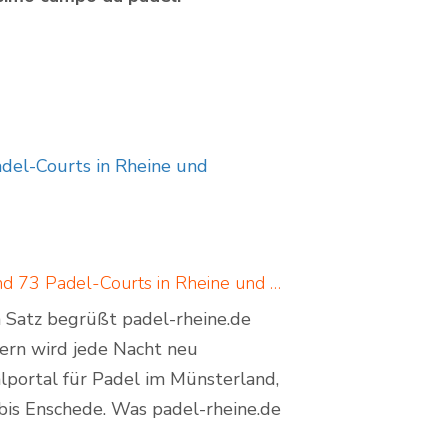
adel-Courts in Rheine und
Padel in Rheine: neues Padelportal listet 17 Standorte und 73 Padel-Courts in Rheine und Umgebung
em Satz begrüßt padel-rheine.de
dern wird jede Nacht neu
lportal für Padel im Münsterland,
bis Enschede. Was padel-rheine.de