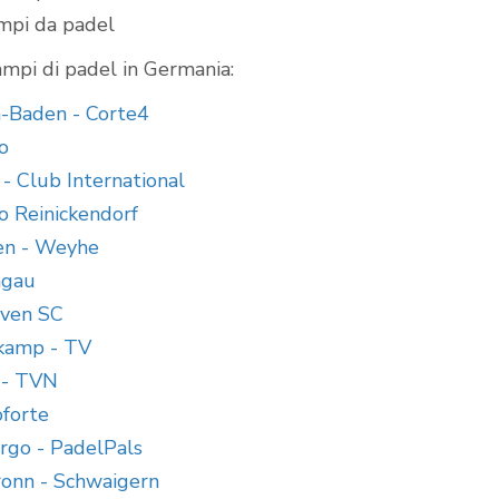
ampi da padel
mpi di padel in Germania:
-Baden - Corte4
o
 - Club International
o Reinickendorf
en - Weyhe
mgau
aven SC
kamp - TV
 - TVN
oforte
go - PadelPals
ronn - Schwaigern