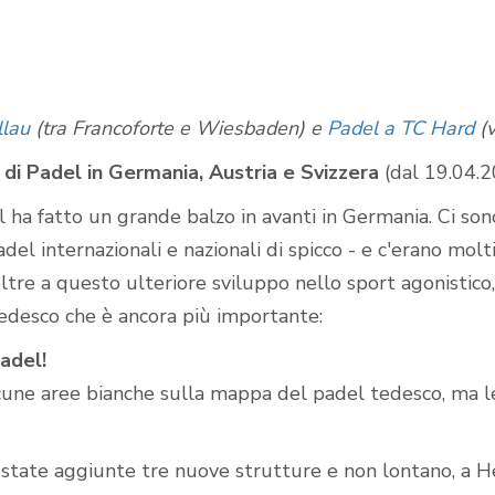
Campi da padel
all'aperto
lau
(tra Francoforte e Wiesbaden) e
Padel a TC Hard
(v
di Padel in Germania, Austria e Svizzera
(dal 19.04.
l ha fatto un grande balzo in avanti in Germania. Ci son
adel internazionali e nazionali di spicco - e c'erano molt
ltre a questo ulteriore sviluppo nello sport agonistico,
edesco che è ancora più importante:
adel!
cune aree bianche sulla mappa del padel tedesco, ma l
state aggiunte tre nuove strutture e non lontano, a H