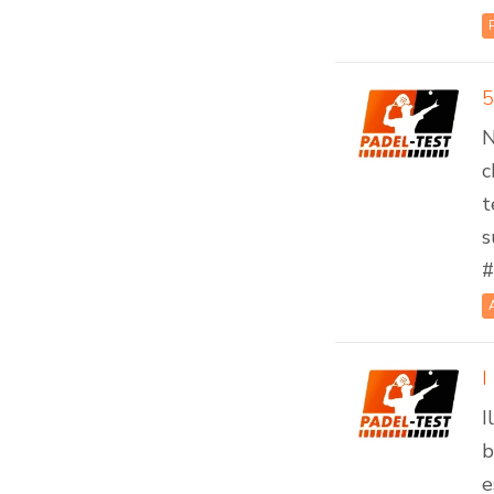
5
N
c
t
s
#
I
I
b
e