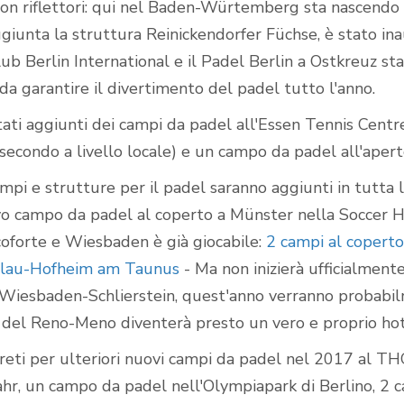
con riflettori: qui nel Baden-Würtemberg sta nascendo 
ggiunta la struttura Reinickendorfer Füchse, è stato i
lub Berlin International e il Padel Berlin a Ostkreuz s
da garantire il divertimento del padel tutto l'anno.
ati aggiunti dei campi da padel all'Essen Tennis Cent
l secondo a livello locale) e un campo da padel all'aper
ampi e strutture per il padel saranno aggiunti in tutta 
o campo da padel al coperto a Münster nella Soccer 
coforte e Wiesbaden è già giocabile:
2 campi al coperto
llau-Hofheim am Taunus
- Ma non inizierà ufficialment
a Wiesbaden-Schlierstein, quest'anno verranno probabil
 del Reno-Meno diventerà presto un vero e proprio ho
creti per ulteriori nuovi campi da padel nel 2017 al TH
hr, un campo da padel nell'Olympiapark di Berlino, 2