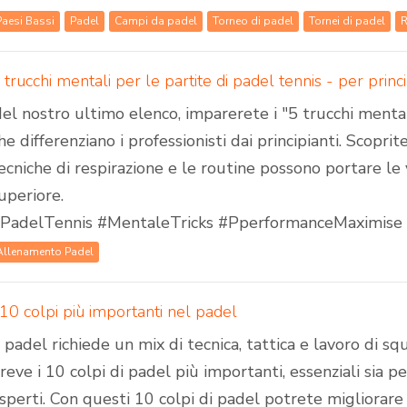
Paesi Bassi
Padel
Campi da padel
Torneo di padel
Tornei di padel
 trucchi mentali per le partite di padel tennis - per princi
el nostro ultimo elenco, imparerete i "5 trucchi mental
he differenziano i professionisti dai principianti. Scoprit
ecniche di respirazione e le routine possono portare le 
uperiore.
PadelTennis #MentaleTricks #PperformanceMaximise
Allenamento Padel
 10 colpi più importanti nel padel
l padel richiede un mix di tecnica, tattica e lavoro di sq
reve i 10 colpi di padel più importanti, essenziali sia per
sperti. Con questi 10 colpi di padel potrete migliorare 