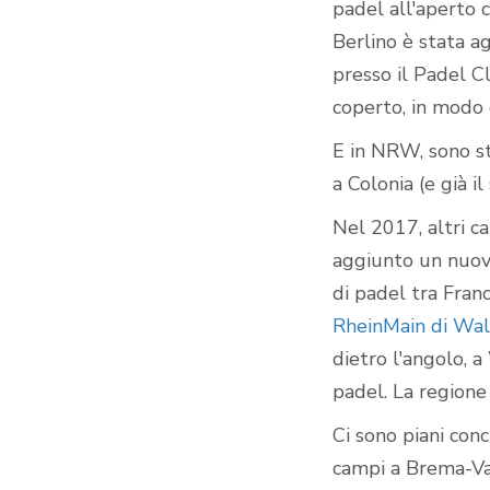
padel all'aperto 
Berlino è stata a
presso il Padel C
coperto, in modo 
E in NRW, sono st
a Colonia (e già i
Nel 2017, altri c
aggiunto un nuov
di padel tra Fran
RheinMain di Wa
dietro l'angolo, 
padel. La regione
Ci sono piani con
campi a Brema-Va