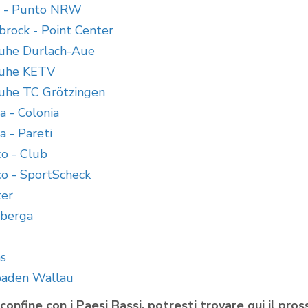
e - Punto NRW
brock - Point Center
ruhe Durlach-Aue
ruhe KETV
ruhe TC Grötzingen
a - Colonia
a - Pareti
o - Club
o - SportScheck
ter
mberga
s
baden Wallau
al confine con i Paesi Bassi, potresti trovare qui il p