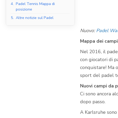
4.
Padel Tennis Mappa di
posizione
5.
Altre notizie sul Padel
Campi da padel al
coperto
Nuovo:
Padel Wal
Mappa dei campi 
Nel 2016, il pade
con giocatori di p
conquistare! Ma o
sport del padel t
Nuovi campi da p
Ci sono ancora al
dopo passo.
A Karlsruhe sono 