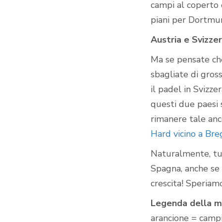
campi al coperto 
piani per Dortmu
Austria e Svizzer
Ma se pensate che
sbagliate di gross
il padel in Svizze
questi due paesi 
rimanere tale anc
Hard vicino a Br
Naturalmente, tut
Spagna, anche se 
crescita! Speriam
Legenda della m
arancione = campi