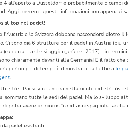
e 4 all'aperto a Düsseldorf e probabilmente 5 campi da
nd. Aggiorneremo queste informazioni non appena ci sa
a al top nel padel!
 l'Austria o la Svizzera debbano nascondersi dietro il l
o. Ci sono già 6 strutture per il padel in Austria (più un
ra (con un'altra che si aggiungerà nel 2017) - in termin
sono chiaramente davanti alla Germania! E il fatto che 
ora per un po' di tempo è dimostrato dall'ultima
Impia
egenz
.
ti e tre i Paesi sono ancora nettamente indietro rispet
si sommano tutte le sedi del padel. Ma lo sviluppo attu
o di poter avere un giorno "condizioni spagnole" anche 
appa:
 da padel esistenti