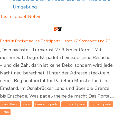
Umgebung
Test di padel
Notizie
Padel in Rheine: neues Padelportal listet 17 Standorte und 73 Padel-Courts in Rheine und Umgebung
„Dein nächstes Turnier ist 27,3 km entfernt.“ Mit
diesem Satz begrüßt padel-rheine.de seine Besucher
– und die Zahl darin ist keine Deko, sondern wird jede
Nacht neu berechnet. Hinter der Adresse steckt ein
neues Regionalportal für Padel im Münsterland, im
Emsland, im Osnabrücker Land und über die Grenze
bis Enschede. Was padel-rheine.de macht Das Portal…
Paesi Bassi
Padel
Campi da padel
Torneo di padel
Tornei di padel
Reno