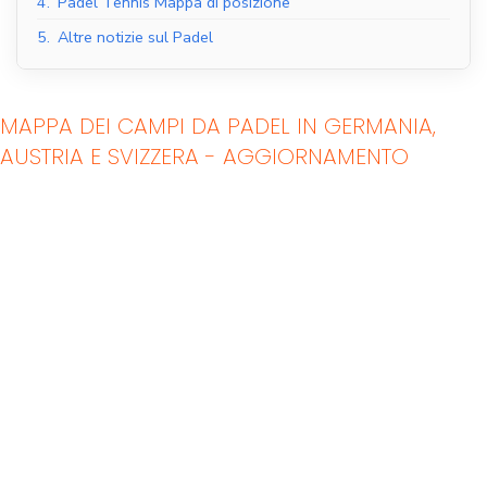
4.
Padel Tennis Mappa di posizione
5.
Altre notizie sul Padel
MAPPA DEI CAMPI DA PADEL IN GERMANIA,
AUSTRIA E SVIZZERA - AGGIORNAMENTO
Campi da padel al
Campi da padel
coperto
all'aperto