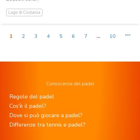
Lago di Costanza
1
2
3
4
5
6
7
...
10
"""
Conoscenza del padel
Regole del padel
Cos'è il padel?
Dove si può giocare a padel?
Differenze tra tennis e padel?