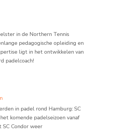
elster in de Northern Tennis
enlange pedagogische opleiding en
xpertise ligt in het ontwikkelen van
rd padelcoach!
en
erden in padel rond Hamburg: SC
r het komende padelseizoen vanaf
edt SC Condor weer