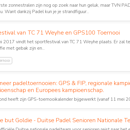
ste zonnestralen zijn nog op zoek naar hun geluk, maar TVN PAD
u. Want dankzij Padel kun je je strandfiguur...
estival van TC 71 Weyhe en GPS100 Toernooi
i 2017 vindt het sportfestival van TC 71 Weyhe plaats. Er zal t
fie met gebak zijn en...
ernooi
eer padeltoernooien: GPS & FIP, regionale kamp
ioenschap en Europees kampioenschap.
nd heeft zijn GPS-toernooikalender bijgewerkt (vanaf 11 mei 20
ie but Goldie - Duitse Padel Senioren Nationale T
fficiële Duitse nationale padelteam voor senioren reist naar het 