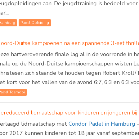
eugdopleidingen aan. De jeugdtraining is bedoeld voor
ar....
Hamburg
Padel Opleiding
oord-Duitse kampioenen na een spannende 3-set thrill
eze hartveroverende finale lag al in de voorronde in he
inale op de Noord-Duitse kampioenschappen wisten L
hristesen zich staande te houden tegen Robert Kroll/
et kort voor het vallen van de avond 6:7, 6:3 en 6:3 voo
Padel Toernooi
ereduceerd lidmaatschap voor kinderen en jongeren bi
erlaagd lidmaatschap met
Condor Padel in Hamburg
-
oor 2017 kunnen kinderen tot 18 jaar vanaf september 