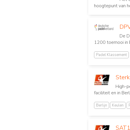
hoogtepunt van he
DPV
De DP
1200 toernooi in B
Padel Klassement
Sterk
High-p
faciliteit en in Ber
Berlijn
Keulen
SAT1 