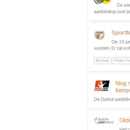
De eer
aanbieding voor jo
Sportf
Op 10 jun
worden. Er zal kof
Bremen
Padel To
Nog m
kamp
De Duitse padelbo
Old
Het o