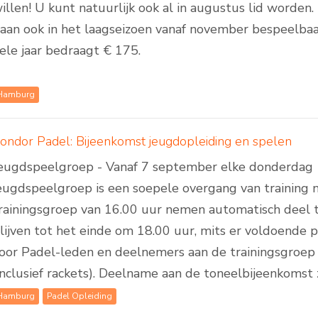
illen! U kunt natuurlijk ook al in augustus lid worde
aan ook in het laagseizoen vanaf november bespeelbaar 
ele jaar bedraagt € 175.
Hamburg
ondor Padel: Bijeenkomst jeugdopleiding en spelen
eugdspeelgroep - Vanaf 7 september elke donderdag 1
eugdspeelgroep is een soepele overgang van training n
rainingsgroep van 16.00 uur nemen automatisch deel 
lijven tot het einde om 18.00 uur, mits er voldoende pla
oor Padel-leden en deelnemers aan de trainingsgroep 
inclusief rackets). Deelname aan de toneelbijeenkomst za
Hamburg
Padel Opleiding