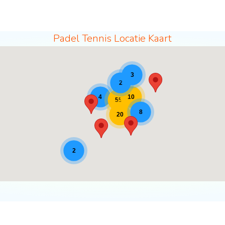
Padel Tennis Locatie Kaart
19]
3
2
10
4
55
8
20
2