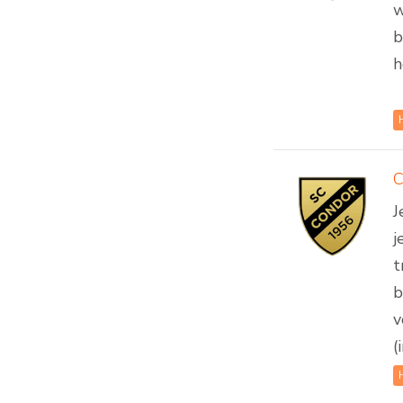
w
b
h
C
J
j
t
b
v
(