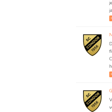
j
ja
N
D
f
C
h
G
V
v