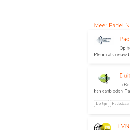
Meer Padel 
Pad
Op h
Plehm als nieuw 
Duit
In Be
kan aanbieden. Pa
Berlijn
Padelbaa
TVN 