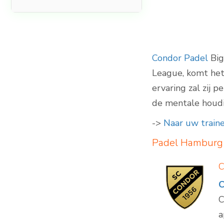
Indoor Padelbanen
Condor Padel
Big
League, komt het
ervaring zal zij 
de mentale houdi
->
Naar uw traine
Padel Hamburg 
C
C
C
a