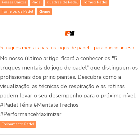
Países Baixos
Padel
quadras de Padel
Torneio Padel
Torneios de Padel
Rheine
5 truques mentais para os jogos de padel - para principiantes e jogadores avançados de padel
No nosso último artigo, ficará a conhecer os "5
truques mentais do jogo de padel" que distinguem os
profissionais dos principiantes. Descubra como a
visualização, as técnicas de respiração e as rotinas
podem levar o seu desempenho para o próximo nível.
#PadelTénis #MentaleTrechos
#PerformanceMaximizar
Treinamento Padel