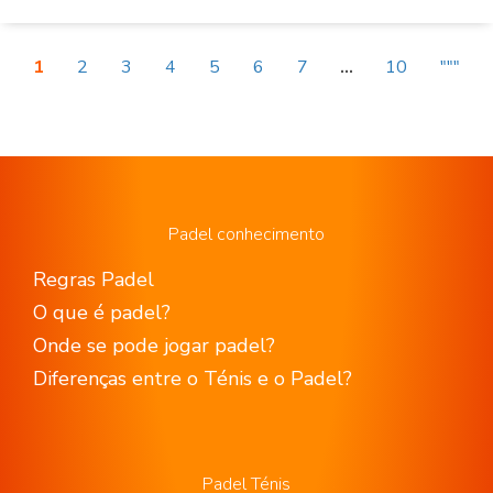
1
2
3
4
5
6
7
...
10
"""
Padel conhecimento
Regras Padel
O que é padel?
Onde se pode jogar padel?
Diferenças entre o Ténis e o Padel?
Padel Ténis