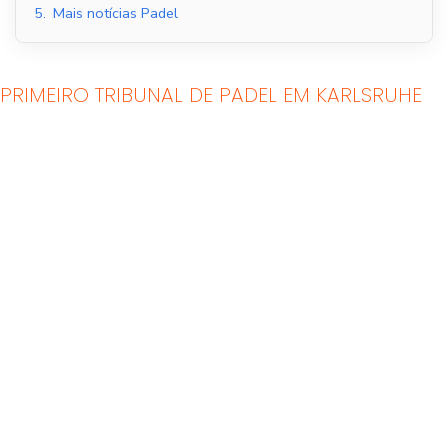
5.
Mais notícias Padel
PRIMEIRO TRIBUNAL DE PADEL EM KARLSRUHE
Tribunais de Padel
Quadras de Padel ao
Interior
ar livre