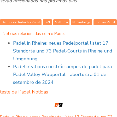
serão adicionados nos próximos dias.
Depois do trabalho Padel
GPT
Mallorca
Nuremberga
Torneio Padel
Notícias relacionadas com o Padel
Padel in Rheine: neues Padelportal listet 17
Standorte und 73 Padel-Courts in Rheine und
Umgebung
Padelcreations constrói campos de padel para
Padel Valley Wuppertal - abertura a 01 de
setembro de 2024
teste de Padel
Notícias
Padel in Rheine: neues Padelportal listet 17 Standorte und 73 Padel-Courts in Rheine und Umgebung