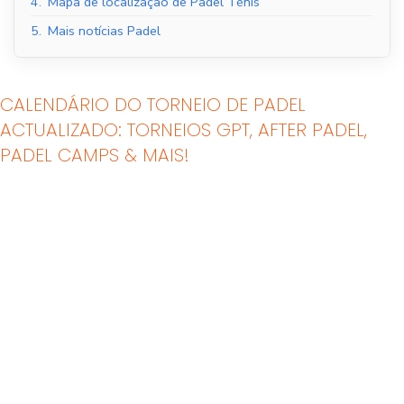
4.
Mapa de localização de Padel Ténis
5.
Mais notícias Padel
CALENDÁRIO DO TORNEIO DE PADEL
ACTUALIZADO: TORNEIOS GPT, AFTER PADEL,
PADEL CAMPS & MAIS!
Tribunais de Padel
Quadras de Padel ao
Interior
ar livre