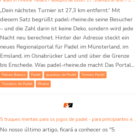
„Dein nächstes Turnier ist 27,3 km entfernt.“ Mit
diesem Satz begrüßt padel-rheine.de seine Besucher
– und die Zahl darin ist keine Deko, sondern wird jede
Nacht neu berechnet. Hinter der Adresse steckt ein
neues Regionalportal für Padel im Münsterland, im
Emsland, im Osnabrücker Land und über die Grenze
bis Enschede. Was padel-rheine.de macht Das Portal…
Países Baixos
Padel
quadras de Padel
Torneio Padel
Torneios de Padel
Rheine
5 truques mentais para os jogos de padel - para principiantes e jogadores avançados de padel
No nosso último artigo, ficará a conhecer os "5