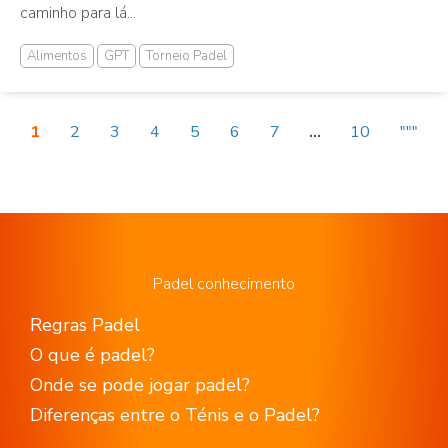
caminho para lá...
Alimentos
GPT
Torneio Padel
1
2
3
4
5
6
7
...
10
"""
Padel conhecimento
Regras Padel
O que é padel?
Onde se pode jogar padel?
Diferenças entre o Ténis e o Padel?