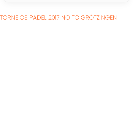
TORNEIOS PADEL 2017 NO TC GRÖTZINGEN
Tribunais de Padel
Quadras de Padel ao
Interior
ar livre