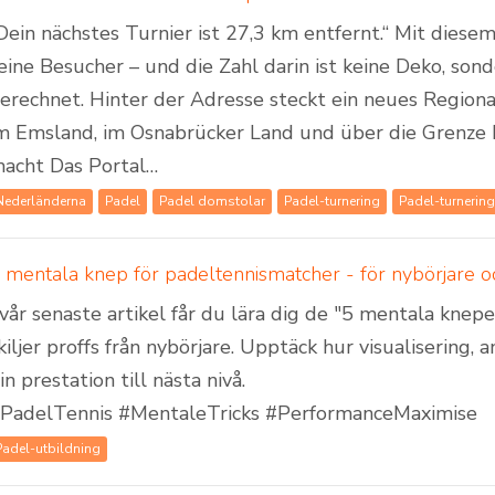
Dein nächstes Turnier ist 27,3 km entfernt.“ Mit dies
eine Besucher – und die Zahl darin ist keine Deko, son
erechnet. Hinter der Adresse steckt ein neues Regiona
m Emsland, im Osnabrücker Land und über die Grenze 
acht Das Portal…
Nederländerna
Padel
Padel domstolar
Padel-turnering
Padel-turnering
 mentala knep för padeltennismatcher - för nybörjare 
 vår senaste artikel får du lära dig de "5 mentala kne
kiljer proffs från nybörjare. Upptäck hur visualisering, 
in prestation till nästa nivå.
PadelTennis #MentaleTricks #PerformanceMaximise
Padel-utbildning