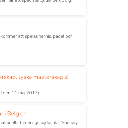
n har ett specialerbjudande till dig.
kommer att spelas tennis, padel och
terskap, tyska mästerskap &
d den 11 maj 2017)...
r i Belgien
rnationella turneringshöjdpunkt, "Friendly