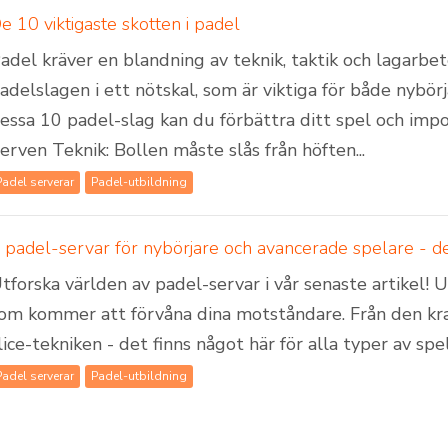
e 10 viktigaste skotten i padel
adel kräver en blandning av teknik, taktik och lagarbet
adelslagen i ett nötskal, som är viktiga för både nybö
essa 10 padel-slag kan du förbättra ditt spel och imp
erven Teknik: Bollen måste slås från höften...
Padel serverar
Padel-utbildning
 padel-servar för nybörjare och avancerade spelare - det
tforska världen av padel-servar i vår senaste artikel! 
om kommer att förvåna dina motståndare. Från den kra
lice-tekniken - det finns något här för alla typer av spe
Padel serverar
Padel-utbildning