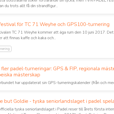
sta solstrålarna söker fortfarande sin lycka, men TVN PADEL i Esse
 du trots allt få din strandfigur...
sfestival för TC 71 Weyhe och GPS100-turnering
tivalen TC 71 Weyhe kommer att äga rum den 10 juni 2017. Det 
att finnas kaffe och kaka och...
rnering
fler padel-turneringar: GPS & FIP, regionala mäs
eiska mästerskap
rbundet har uppdaterat sin GPS-turneringskalender (från och me
e but Goldie - tyska seniorlandslaget i padel spela
fficiella tyska seniorlandslaget i Padel reser till årets första inte