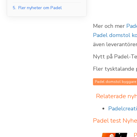
5.
Fler nyheter om Padel
Mer och mer
Pade
Padelbanor inomhus
Padel domstol ko
även leverantörer
Nytt på Padel-Te
Fler tysktalande
Padel domstol byggare
Relaterade ny
Padelcreat
Padel test
Nyhe