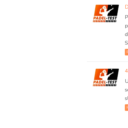
D
P
p
d
S
4
U
s
s