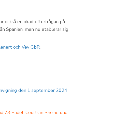
r också en ökad efterfrågan på
rån Spanien, men nu etablerar sig
lenert och Vey GbR
.
 invigning den 1 september 2024
Padel in Rheine: neues Padelportal listet 17 Standorte und 73 Padel-Courts in Rheine und Umgebung