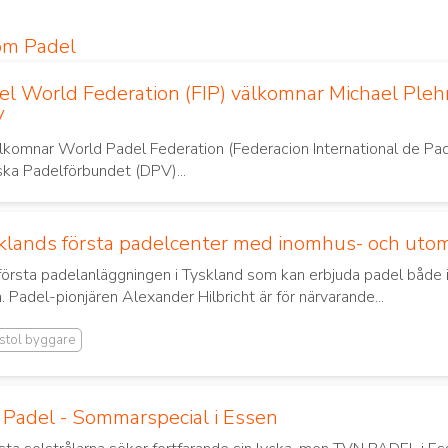
om Padel
el World Federation (FIP) välkomnar Michael Pleh
V
lkomnar World Padel Federation (Federacion International de Pa
ska Padelförbundet (DPV)
...
klands första padelcenter med inomhus- och ut
första padelanläggningen i Tyskland som kan erbjuda padel både
n. Padel-pionjären Alexander Hilbricht är för närvarande...
stol byggare
Padel - Sommarspecial i Essen