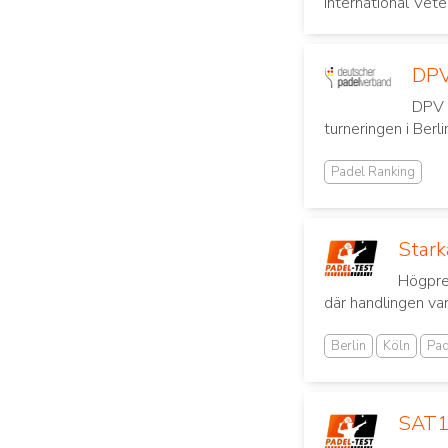
International Vet
DPV
DPV 
turneringen i Berli
Padel Ranking
Stark
Högpres
där handlingen var.
Berlin
Köln
Pad
SAT1 