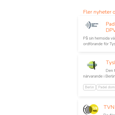
Fler nyheter 
Pad
DP
På sin hemsida vä
ordförande för
Ty
Tys
Den 
närvarande i Berli
Berlin
Padel dom
TVN 