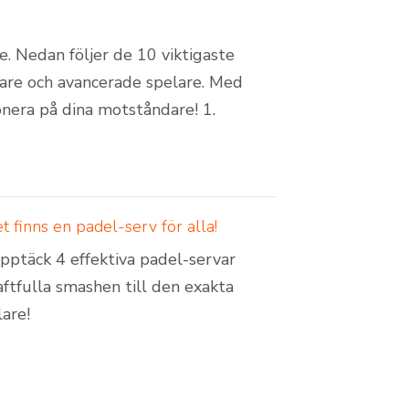
e. Nedan följer de 10 viktigaste
rjare och avancerade spelare. Med
onera på dina motståndare! 1.
 finns en padel-serv för alla!
Upptäck 4 effektiva padel-servar
ftfulla smashen till den exakta
lare!