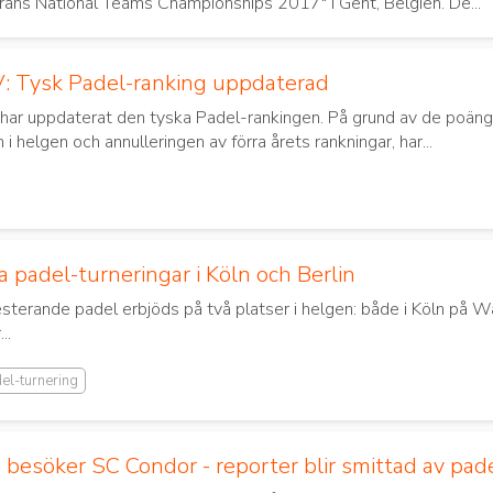
erans National Teams Championships 2017" i Gent, Belgien. De...
: Tysk Padel-ranking uppdaterad
har uppdaterat den tyska Padel-rankingen. På grund av de poä
n i helgen och annulleringen av förra årets rankningar, har...
a padel-turneringar i Köln och Berlin
terande padel erbjöds på två platser i helgen: både i Köln på W
..
el-turnering
besöker SC Condor - reporter blir smittad av pad