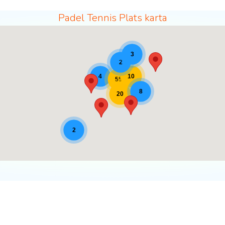
Padel Tennis Plats karta
3
2
10
4
55
8
20
2