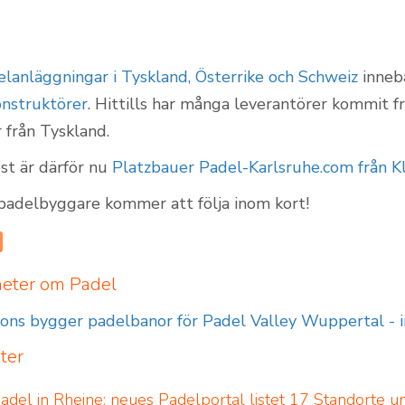
lanläggningar i Tyskland, Österrike och Schweiz
innebä
Padelbanor utomhus
nstruktörer
. Hittills har många leverantörer kommit f
 från Tyskland.
st är därför nu
Platzbauer Padel-Karlsruhe.com från K
 padelbyggare kommer att följa inom kort!
heter om Padel
ions bygger padelbanor för Padel Valley Wuppertal -
ter