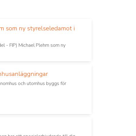
m som ny styrelseledamot i
del - FIP) Michael Plehm som ny
omhusanläggningar
 inomhus och utomhus byggs för