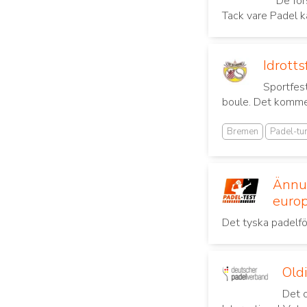
De för
Tack vare Padel kan
Idrott
Sportfes
boule. Det kommer 
Bremen
Padel-tu
Ännu 
europ
Det tyska padelfö
Oldi
Det o