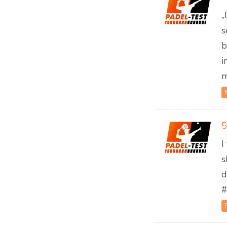
„
s
b
i
m
5
I
s
d
#