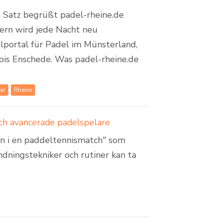
em Satz begrüßt padel-rheine.de
dern wird jede Nacht neu
lportal für Padel im Münsterland,
bis Enschede. Was padel-rheine.de
ar
Rheine
och avancerade padelspelare
pen i en paddeltennismatch" som
andningstekniker och rutiner kan ta