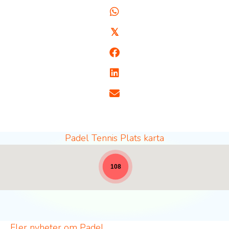
𝕏
Padel Tennis Plats karta
Padelplatser - full bredd för nyheter [19]
108
Fler nyheter om Padel