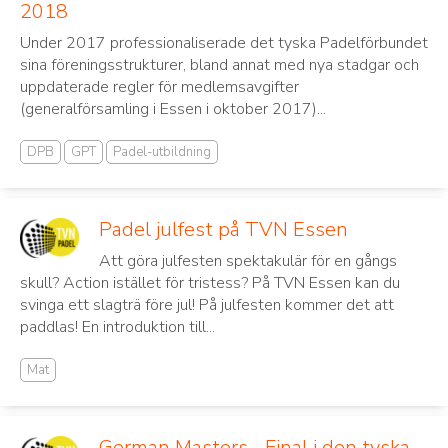
2018
Under 2017 professionaliserade det tyska Padelförbundet
sina föreningsstrukturer, bland annat med nya stadgar och
uppdaterade regler för medlemsavgifter
(generalförsamling i Essen i oktober 2017)...
DPB
GPT
Padel-utbildning
Padel julfest på TVN Essen
Att göra julfesten spektakulär för en gångs
skull? Action istället för tristess? På TVN Essen kan du
svinga ett slagträ före jul! På julfesten kommer det att
paddlas! En introduktion till...
Mat
German Masters - Final i den tyska