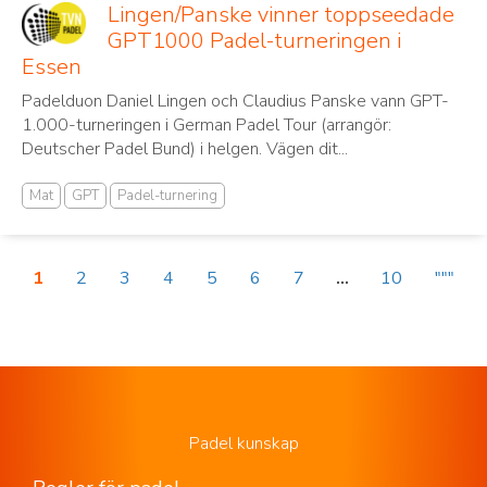
Lingen/Panske vinner toppseedade
GPT1000 Padel-turneringen i
Essen
Padelduon Daniel Lingen och Claudius Panske vann GPT-
1.000-turneringen i German Padel Tour (arrangör:
Deutscher Padel Bund) i helgen. Vägen dit...
Mat
GPT
Padel-turnering
1
2
3
4
5
6
7
...
10
"""
Padel kunskap