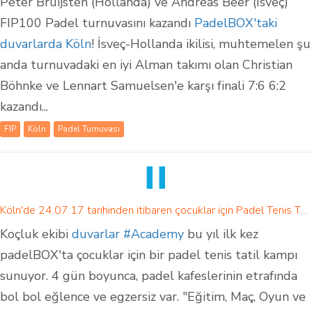
Peter Bruijsten (Hollanda) ve Andreas Beer (İsveç)
FIP100 Padel turnuvasını kazandı
PadelBOX'taki
duvarlarda Köln
! İsveç-Hollanda ikilisi, muhtemelen şu
anda turnuvadaki en iyi Alman takımı olan Christian
Böhnke ve Lennart Samuelsen'e karşı finali 7:6 6:2
kazandı...
FIP
Köln
Padel Turnuvası
Köln'de 24.07.17 tarihinden itibaren çocuklar için Padel Tenis Tatil Kampı
Koçluk ekibi
duvarlar #Academy
bu yıl ilk kez
padelBOX'ta çocuklar için bir padel tenis tatil kampı
sunuyor. 4 gün boyunca, padel kafeslerinin etrafında
bol bol eğlence ve egzersiz var. "Eğitim, Maç, Oyun ve