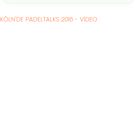
KÖLN'DE PADELTALKS 2016 - VIDEO
Kapalı Padel Kortları
Açık Padel Kortları