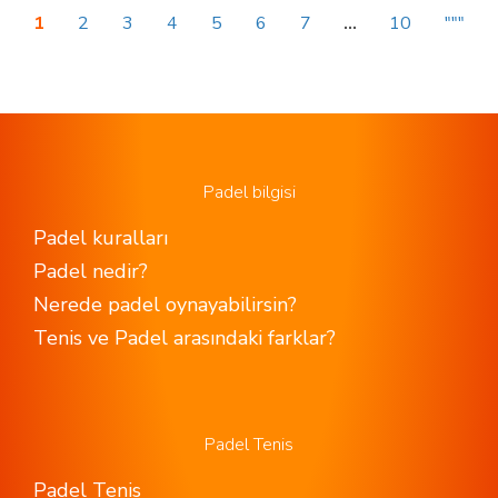
1
2
3
4
5
6
7
...
10
"""
Padel bilgisi
Padel kuralları
Padel nedir?
Nerede padel oynayabilirsin?
Tenis ve Padel arasındaki farklar?
Padel Tenis
Padel Tenis