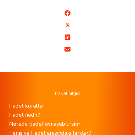
𝕏
Padel bilgisi
Padel kuralları
Padel nedir?
Nerede padel oynayabilirsin?
Tenis ve Padel arasındaki farklar?