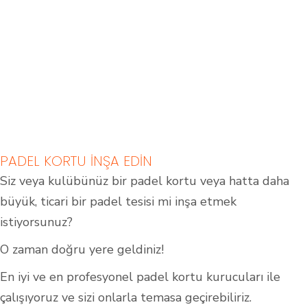
PADEL KORTU INŞA EDIN
Siz veya kulübünüz bir padel kortu veya hatta daha
büyük, ticari bir padel tesisi mi inşa etmek
Kapalı Padel Kortları
Açık Padel Kortları
istiyorsunuz?
O zaman doğru yere geldiniz!
En iyi ve en profesyonel padel kortu kurucuları ile
çalışıyoruz ve sizi onlarla temasa geçirebiliriz.