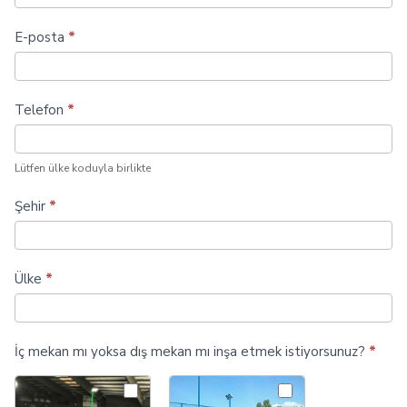
fazla
padel
E-posta
*
kortu
inşa
Telefon
*
edin
Lütfen ülke koduyla birlikte
Şehir
*
Ülke
*
İç mekan mı yoksa dış mekan mı inşa etmek istiyorsunuz?
*