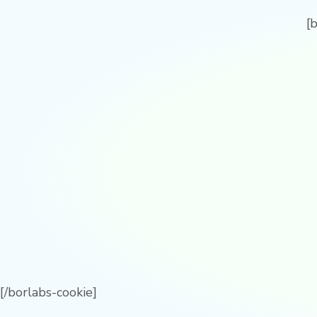
[
[/borlabs-cookie]