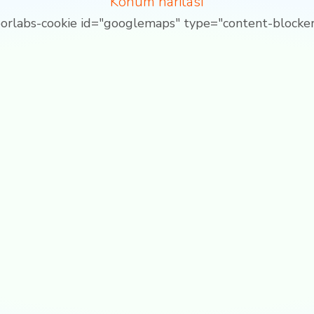
Konum haritası
borlabs-cookie id="googlemaps" type="content-blocker