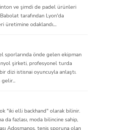
inton ve şimdi de padel ürünleri
e Babolat tarafından Lyon'da
i üretimine odaklandı....
del sporlarında önde gelen ekipman
nyol şirketi, profesyonel turda
 dizi istisnai oyuncuyla anlaştı.
elir...
 "iki elli backhand" olarak bilinir.
da fazlası, moda bilincine sahip,
rkası Adosmanos, tenis sporuna olan