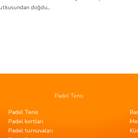
utkusundan doğdu...
Padel Tenis
Padel Tenis
Bas
Padel kortları
Me
Padel turnuvaları
Kü