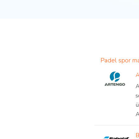
Padel spor ma
A
s
ü
A
B