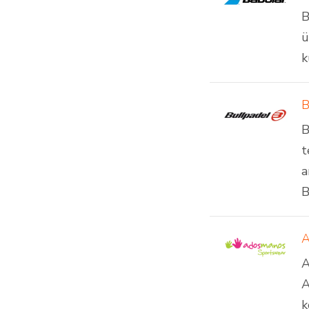
B
ü
k
B
B
t
a
B
A
A
A
k