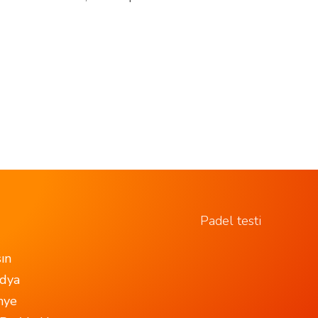
Padel testi
ın
dya
nye