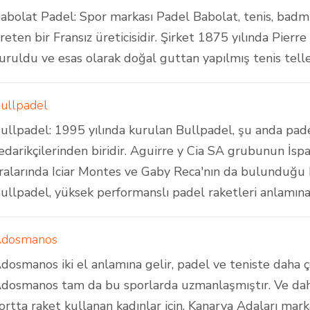
abolat Padel: Spor markası Padel Babolat, tenis, badm
reten bir Fransız üreticisidir. Şirket 1875 yılında Pierr
uruldu ve esas olarak doğal guttan yapılmış tenis teller
ullpadel
ullpadel: 1995 yılında kurulan Bullpadel, şu anda pa
edarikçilerinden biridir. Aguirre y Cia SA grubunun İspa
ralarında Iciar Montes ve Gaby Reca'nın da bulunduğu bir
ullpadel, yüksek performanslı padel raketleri anlamına g
dosmanos
dosmanos iki el anlamına gelir, padel ve teniste daha çok
dosmanos tam da bu sporlarda uzmanlaşmıştır. Ve daha 
ortta raket kullanan kadınlar için. Kanarya Adaları ma