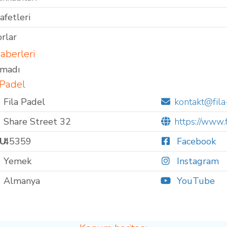
afetleri
rlar
aberleri
amadı
a Padel
Fila Padel
kontakt@fil
Share Street 32
https://www.f
U:
45359
Facebook
Yemek
Instagram
Almanya
YouTube