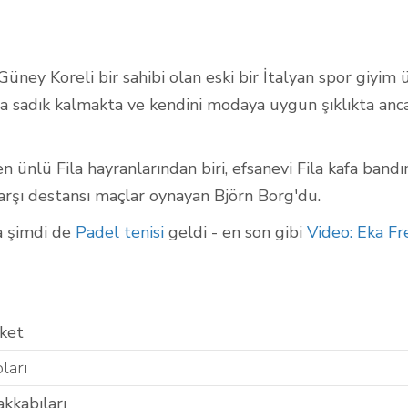
üney Koreli bir sahibi olan eski bir İtalyan spor giyim üre
Açık Padel Kortları
na sadık kalmakta ve kendini modaya uygun şıklıkta anca
n en ünlü Fila hayranlarından biri, efsanevi Fila kafa ban
arşı destansı maçlar oynayan Björn Borg'du.
la şimdi de
Padel tenisi
geldi - en son gibi
Video: Eka Fr
ket
ları
kkabıları