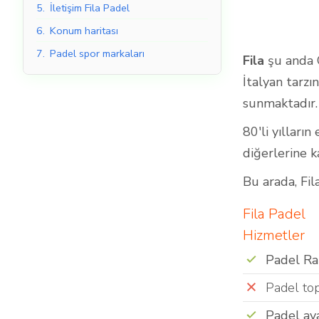
5.
İletişim Fila Padel
6.
Konum haritası
7.
Padel spor markaları
Fila
şu anda G
Kapalı Padel Kortları
İtalyan tarzı
sunmaktadır.
80'li yılları
diğerlerine k
Bu arada, Fi
Fila Padel
Hizmetler
Padel Ra
Padel top
Padel aya