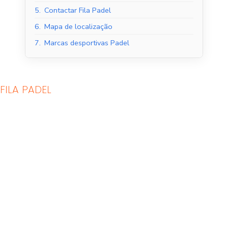
5.
Contactar Fila Padel
6.
Mapa de localização
7.
Marcas desportivas Padel
FILA PADEL
Tribunais de Padel
Quadras de Padel ao
Interior
ar livre