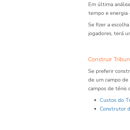
Em última anális
tempo e energia 
Se fizer a escolh
jogadores, terá u
Construir Tribu
Se preferir cons
de um campo de t
campos de ténis 
Custos do T
Construtor d