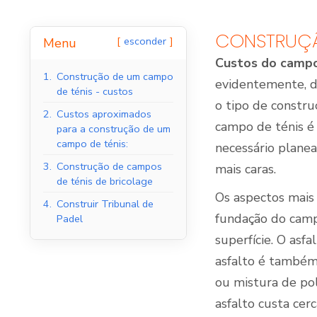
CONSTRUÇÃ
esconder
Menu
Custos do campo
Tribunais de Padel
1.
Construção de um campo
Interior
evidentemente, da
de ténis - custos
o tipo de constr
2.
Custos aproximados
campo de ténis é
para a construção de um
campo de ténis:
necessário plane
3.
Construção de campos
mais caras.
de ténis de bricolage
Os aspectos mais
4.
Construir Tribunal de
fundação do camp
Padel
superfície. O asf
asfalto é também
ou mistura de po
asfalto custa ce