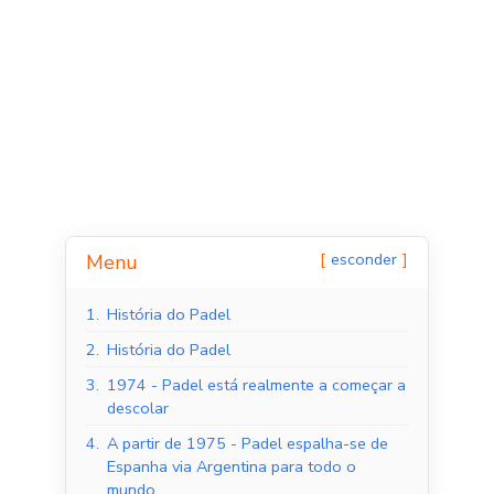
esconder
Menu
1.
História do Padel
Tribunais de Padel
Quadras de Padel ao
Interior
ar livre
2.
História do Padel
3.
1974 - Padel está realmente a começar a
descolar
4.
A partir de 1975 - Padel espalha-se de
Espanha via Argentina para todo o
mundo