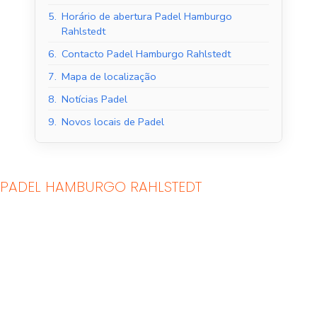
5.
Horário de abertura Padel Hamburgo
Rahlstedt
6.
Contacto Padel Hamburgo Rahlstedt
7.
Mapa de localização
8.
Notícias Padel
9.
Novos locais de Padel
PADEL HAMBURGO RAHLSTEDT
Tribunais de Padel
Quadras de Padel ao
Interior
ar livre