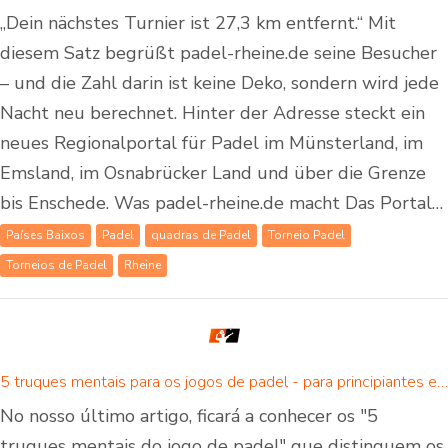
„Dein nächstes Turnier ist 27,3 km entfernt.“ Mit
diesem Satz begrüßt padel-rheine.de seine Besucher
– und die Zahl darin ist keine Deko, sondern wird jede
Nacht neu berechnet. Hinter der Adresse steckt ein
neues Regionalportal für Padel im Münsterland, im
Emsland, im Osnabrücker Land und über die Grenze
bis Enschede. Was padel-rheine.de macht Das Portal…
Países Baixos
Padel
quadras de Padel
Torneio Padel
Torneios de Padel
Rheine
5 truques mentais para os jogos de padel - para principiantes e jogadores avançados de padel
No nosso último artigo, ficará a conhecer os "5
truques mentais do jogo de padel" que distinguem os