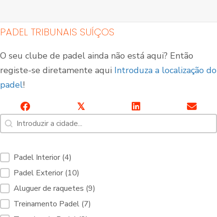
PADEL TRIBUNAIS SUÍÇOS
O seu clube de padel ainda não está aqui? Então
registe-se diretamente aqui
Introduza a localização do
padel
!
𝕏
Pesquisa [7]
Pesquisar conteúdo
Tribunais de Padel
Quadras de Padel ao
Interior
ar livre
Serviços de filtragem Tribunais de Padel [10]
Padel Interior
(4)
Padel Exterior
(10)
Aluguer de raquetes
(9)
Treinamento Padel
(7)