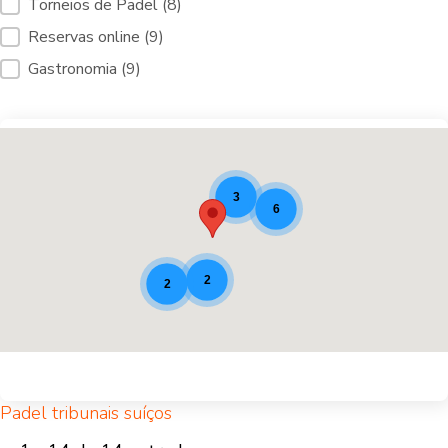
Torneios de Padel
(8)
Reservas online
(9)
Gastronomia
(9)
Localizações de Padel [9]
3
6
2
2
Padel tribunais suíços