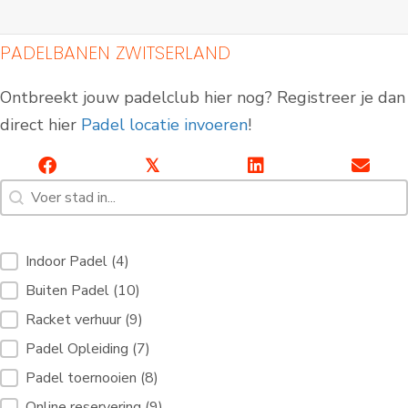
PADELBANEN ZWITSERLAND
Ontbreekt jouw padelclub hier nog? Registreer je dan
direct hier
Padel locatie invoeren
!
𝕏
Zoeken [7]
Inhoud zoeken
Indoor Padelbanen
Padelbanen buiten
Filterdiensten Padelhoven [10]
Indoor Padel
(4)
Buiten Padel
(10)
Racket verhuur
(9)
Padel Opleiding
(7)
Padel toernooien
(8)
Online reservering
(9)