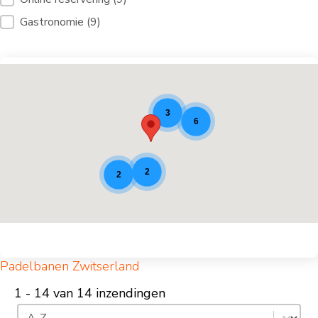
Gastronomie
(9)
Padel locaties [9]
3
6
2
2
Padelbanen Zwitserland
1 - 14 van 14 inzendingen
Sorteren
Inhoud sorteren