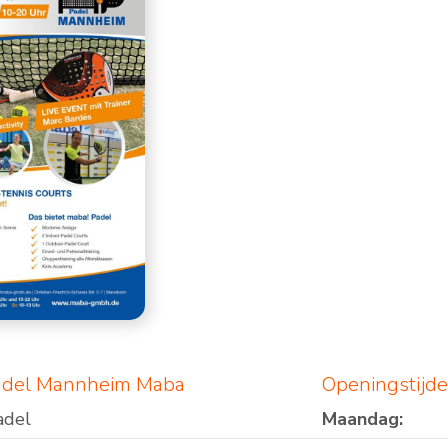
adel Mannheim Maba
Openingstijd
adel
Maandag: