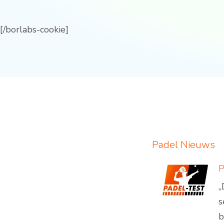
[/borlabs-cookie]
Padel Nieuws
„
s
b