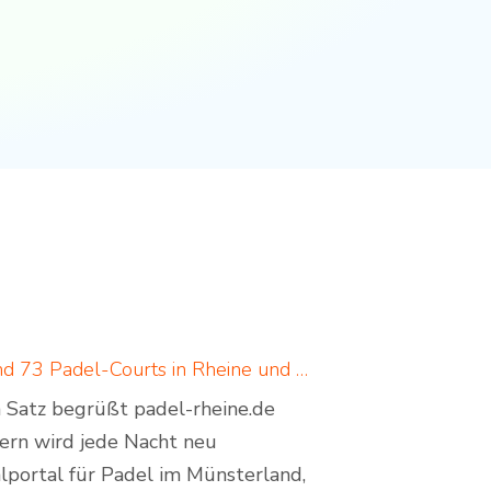
Padel in Rheine: neues Padelportal listet 17 Standorte und 73 Padel-Courts in Rheine und Umgebung
em Satz begrüßt padel-rheine.de
dern wird jede Nacht neu
lportal für Padel im Münsterland,