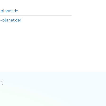
planet.de
l-planet.de/
"]