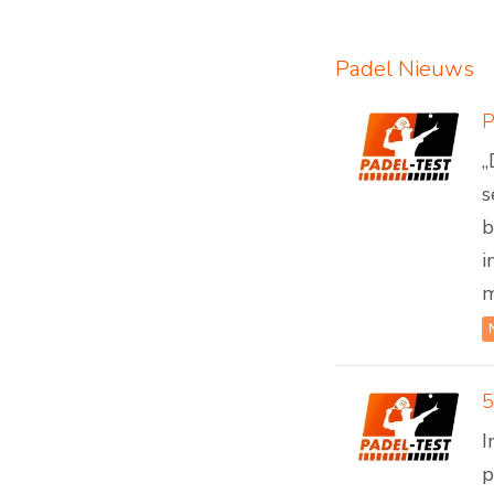
Padel Nieuws
„
s
b
i
m
5
I
p