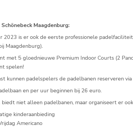
t Schönebeck Maagdenburg:
Padelbanen buiten
r 2023 is er ook de eerste professionele padelfacilite
bij Maagdenburg).
nt met 5 gloednieuwe Premium Indoor Courts (2 Panora
t spelen!
st kunnen padelspelers de padelbanen reserveren via 
padelbaan en per uur beginnen bij 26 euro.
 biedt niet alleen padelbanen, maar organiseert er oo
tige kinderaanbieding
 Vrijdag Americano