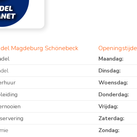
adel Magdeburg Schönebeck
Openingstijd
adel
Maandag:
adel
Dinsdag:
erhuur
Woensdag:
leiding
Donderdag:
ernooien
Vrijdag:
eservering
Zaterdag:
mie
Zondag: