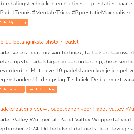
demhalingstechnieken en routines je prestaties naar e
PadelTennis #MentaleTricks #PprestatieMaximalisere
Padel Opleiding
e 10 belangrijkste shots in padel
adel vereist een mix van techniek, tactiek en teamwork
elangrijkste padelslagen in een notendop, die essentie
evorderden. Met deze 10 padelslagen kun je je spel v
egenstanders! 1. de opslag Techniek: De bal moet vana
Padel serveren
Padel Opleiding
adel Valley Wuppertal: Padel Valley Wuppertal viert zi
eptember 2024. Dit betekent dat niets de opleving v