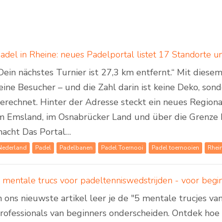
Dein nächstes Turnier ist 27,3 km entfernt.“ Mit dies
eine Besucher – und die Zahl darin ist keine Deko, son
erechnet. Hinter der Adresse steckt ein neues Regiona
m Emsland, im Osnabrücker Land und über die Grenze 
acht Das Portal…
Nederland
Padel
Padelbanen
Padel Toernooi
Padel toernooien
Rhei
 mentale trucs voor padeltenniswedstrijden - voor beg
n ons nieuwste artikel leer je de "5 mentale trucjes va
rofessionals van beginners onderscheiden. Ontdek hoe v