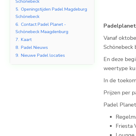
Schönebeck
5.
Openingstijden Padel Magdeburg
Schönebeck
6.
Contact Padel Planet -
Padelplane
Indoor Padelbanen
Schönebeck Maagdenburg
Vanaf oktobe
7.
Kaart
Schönebeck 
8.
Padel Nieuws
9.
Nieuwe Padel locaties
En deze begi
weertype kun
In de toekom
Prijzen per 
Padel Planet
Regelma
Friesta
Lounge