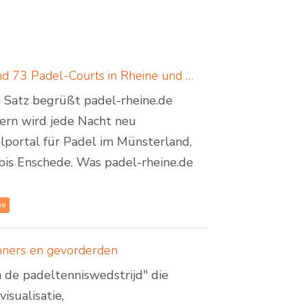
Padel in Rheine: neues Padelportal listet 17 Standorte und 73 Padel-Courts in Rheine und Umgebung
em Satz begrüßt padel-rheine.de
dern wird jede Nacht neu
lportal für Padel im Münsterland,
bis Enschede. Was padel-rheine.de
ne
inners en gevorderden
n de padeltenniswedstrijd" die
isualisatie,