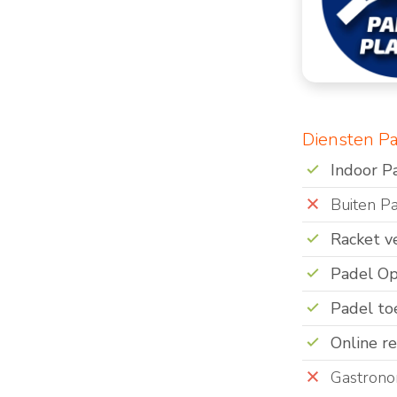
Diensten P
Indoor P
Buiten P
Racket v
Padel Op
Padel to
Online r
Gastrono