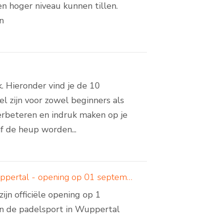
en hoger niveau kunnen tillen.
n
. Hieronder vind je de 10
el zijn voor zowel beginners als
erbeteren en indruk maken op je
f de heup worden...
Padelcreations bouwt padelbanen voor Padel Valley Wuppertal - opening op 01 september 2024
jn officiële opening op 1
an de padelsport in Wuppertal