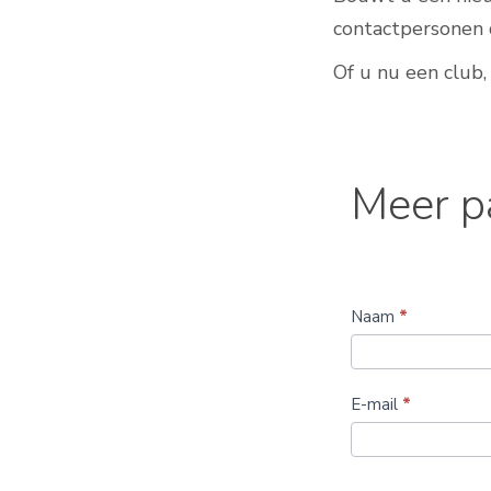
contactpersonen 
Of u nu een club,
Meer
Meer p
padelbanen
aanleggen
Naam
*
E-mail
*