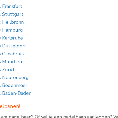
 Frankfurt
s Stuttgart
s Heilbronn
is Hamburg
s Karlsruhe
s Düsseldorf
s Osnabrück
s München
 Zürich
s Neurenberg
is Bodenmeer
s Baden-Baden
elbanen!
uwe padelbaan? Of wil je een padelbaan aanleggen? 