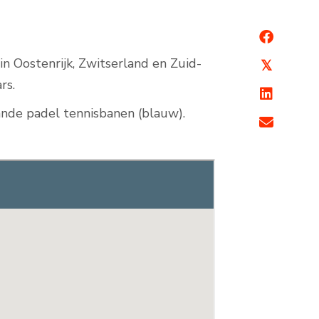
n Oostenrijk, Zwitserland en Zuid-
𝕏
rs.
lande padel tennisbanen (blauw).