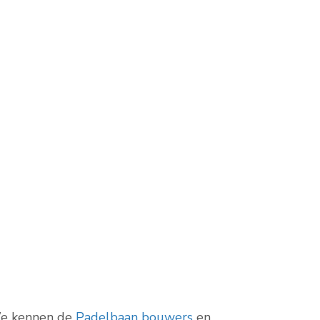
We kennen de
Padelbaan bouwers
en