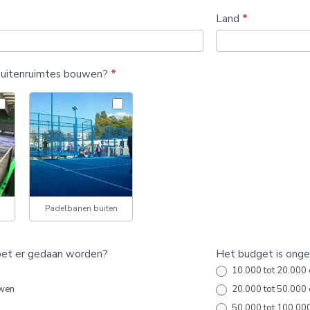
Land
*
 buitenruimtes bouwen?
*
n
Padelbanen buiten
et er gedaan worden?
Het budget is ongev
10.000 tot 20.000 
wen
20.000 tot 50.000 
50.000 tot 100.00