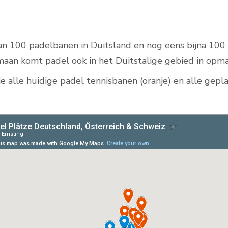
N
an 100 padelbanen in Duitsland en nog eens bijna 100 i
Padelbanen buiten
maan komt padel ook in het Duitstalige gebied in opma
je alle huidige padel tennisbanen (oranje) en alle gep