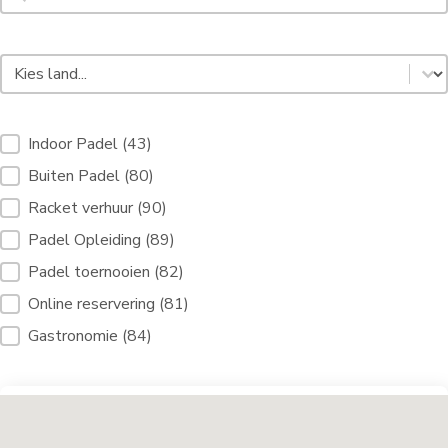
Padel Land Select [3]
Selecteer inhoud
Filterdiensten Padelhoven [10]
Indoor Padel
(43)
Buiten Padel
(80)
Racket verhuur
(90)
Padel Opleiding
(89)
Padel toernooien
(82)
Online reservering
(81)
Gastronomie
(84)
Padel locaties [9]