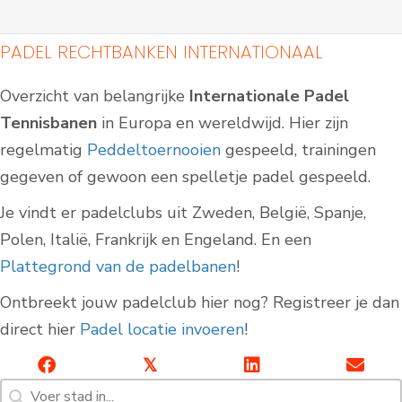
PADEL RECHTBANKEN INTERNATIONAAL
Overzicht van belangrijke
Internationale Padel
Tennisbanen
in Europa en wereldwijd. Hier zijn
regelmatig
Peddeltoernooien
gespeeld, trainingen
gegeven of gewoon een spelletje padel gespeeld.
Je vindt er padelclubs uit Zweden, België, Spanje,
Polen, Italië, Frankrijk en Engeland. En een
Indoor Padelbanen
Padelbanen buiten
Plattegrond van de padelbanen
!
Ontbreekt jouw padelclub hier nog? Registreer je dan
direct hier
Padel locatie invoeren
!
𝕏
Zoeken [7]
Inhoud zoeken