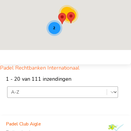
62
42
2
Padel Rechtbanken Internationaal
1 - 20 van 111 inzendingen
Sorteren
Inhoud sorteren
Padel Club Aigle