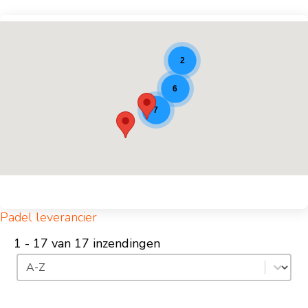
Padel locaties [9]
2
6
7
Padel leverancier
1 - 17 van 17 inzendingen
Sorteren
Inhoud sorteren