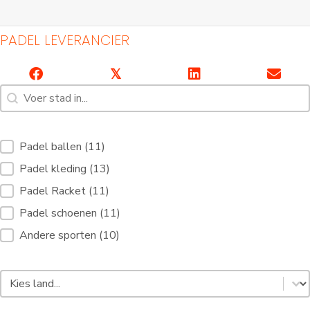
PADEL LEVERANCIER
𝕏
Zoeken [7]
Inhoud zoeken
Filterdiensten Padelhoven [10]
Padel ballen
(11)
Padel kleding
(13)
Padel Racket
(11)
Indoor Padelbanen
Padelbanen buiten
Padel schoenen
(11)
Andere sporten
(10)
Padel Land Select [3]
Selecteer inhoud