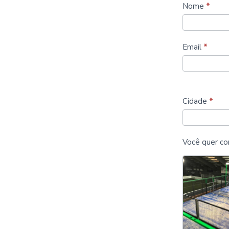
Construir
Nome
*
mais
tribunais
Email
*
de
padel
Cidade
*
Você quer con