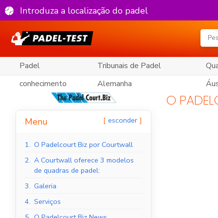
Introduza a localização do padel
Padel
Tribunais de Padel
Qua
conhecimento
Alemanha
Áus
O PADEL
esconder
Menu
1.
O Padelcourt Biz por Courtwall
2.
A Courtwall oferece 3 modelos
de quadras de padel:
3.
Galeria
4.
Serviços
5.
O Padelcourt Biz News