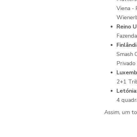
Viena - 
Wienerb
Reino U
Fazenda
Finlândi
Smash C
Privado
Luxemb
2+1 Trib
Letónia
4 quadr
Assim, um tot