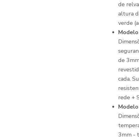
de relva
altura 
verde (a
Modelo
Dimensõ
seguran
de 3mm 
revesti
cada. Su
resiste
rede + 
Modelo
Dimensõ
tempera
3mm - t