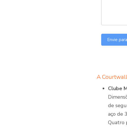
Envie par
A Courtwall
Clube 
Dimensõ
de segu
aço de 
Quatro 