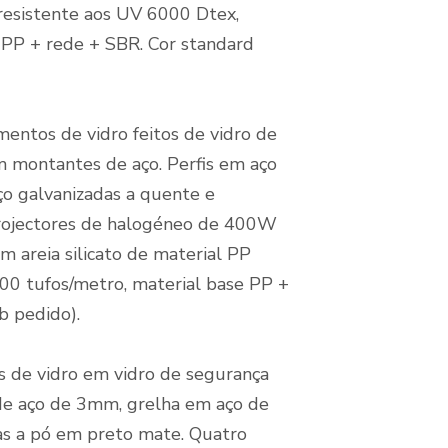
P resistente aos UV 6000 Dtex,
e PP + rede + SBR. Cor standard
entos de vidro feitos de vidro de
 montantes de aço. Perfis em aço
ço galvanizadas a quente e
projectores de halogéneo de 400W
om areia silicato de material PP
300 tufos/metro, material base PP +
b pedido).
 de vidro em vidro de segurança
e aço de 3mm, grelha em aço de
as a pó em preto mate. Quatro