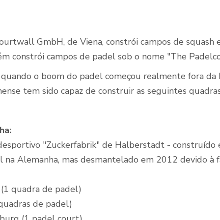
ourtwall GmbH, de Viena, constrói campos de squash
Quadras de Padel ao
m constrói campos de padel sob o nome "The Padelcou
ar livre
quando o boom do padel começou realmente fora da E
nense tem sido capaz de construir as seguintes quadras
ha:
desportivo "Zuckerfabrik" de Halberstadt - construído
l na Alemanha, mas desmantelado em 2012 devido à fal
 (1 quadra de padel)
 quadras de padel)
burg (1 padel court)