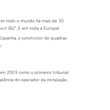
 em todo o mundo há mais de 35
rt Biz". E em toda a Europa!
spanha, o construtor de quadras
:
 em 2003 como o primeiro tribunal
ência do operador da instalação.