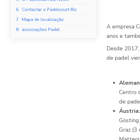
6.
Contactar o Padelcourt Biz
7.
Mapa de localização
A empresa C
8.
associações Padel
Tribunais de Padel
anos e també
Interior
Desde 2017, 
de padel vie
Aleman
Centro 
de pade
Áustria:
Gösting
Graz (3
Matters