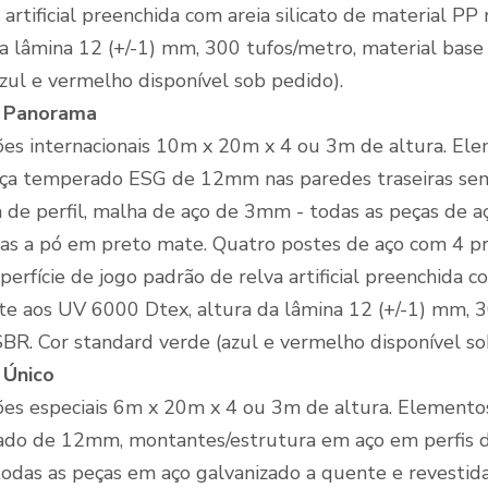
 artificial preenchida com areia silicato de material P
da lâmina 12 (+/-1) mm, 300 tufos/metro, material bas
zul e vermelho disponível sob pedido).
 Panorama
es internacionais 10m x 20m x 4 ou 3m de altura. Elem
ça temperado ESG de 12mm nas paredes traseiras sem
de perfil, malha de aço de 3mm - todas as peças de a
das a pó em preto mate. Quatro postes de aço com 4 
perfície de jogo padrão de relva artificial preenchida c
nte aos UV 6000 Dtex, altura da lâmina 12 (+/-1) mm, 
SBR. Cor standard verde (azul e vermelho disponível so
 Único
es especiais 6m x 20m x 4 ou 3m de altura. Elementos
do de 12mm, montantes/estrutura em aço em perfis d
odas as peças em aço galvanizado a quente e revestid