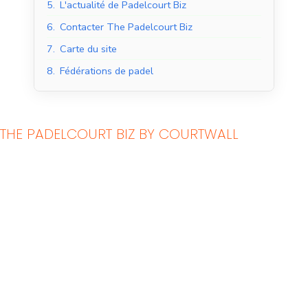
5.
L'actualité de Padelcourt Biz
6.
Contacter The Padelcourt Biz
7.
Carte du site
8.
Fédérations de padel
THE PADELCOURT BIZ BY COURTWALL
Courts de padel en
Courts de padel en
salle
extérieur