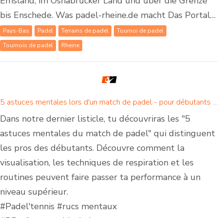
Emsland, im Osnabrücker Land und über die Grenze
bis Enschede. Was padel-rheine.de macht Das Portal…
Pays-Bas
Padel
Terrains de padel
Tournoi de padel
Tournois de padel
Rheine
5 astuces mentales lors d'un match de padel - pour débutants et joueurs de padel confirmés
Dans notre dernier listicle, tu découvriras les "5
astuces mentales du match de padel" qui distinguent
les pros des débutants. Découvre comment la
visualisation, les techniques de respiration et les
routines peuvent faire passer ta performance à un
niveau supérieur.
#Padel'tennis #rucs mentaux