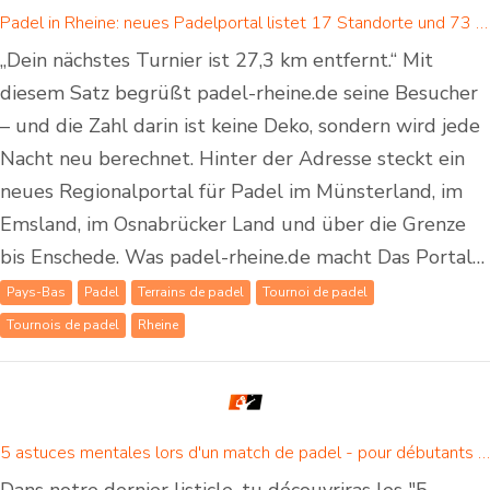
Padel in Rheine: neues Padelportal listet 17 Standorte und 73 Padel-Courts in Rheine und Umgebung
„Dein nächstes Turnier ist 27,3 km entfernt.“ Mit
diesem Satz begrüßt padel-rheine.de seine Besucher
– und die Zahl darin ist keine Deko, sondern wird jede
Nacht neu berechnet. Hinter der Adresse steckt ein
neues Regionalportal für Padel im Münsterland, im
Emsland, im Osnabrücker Land und über die Grenze
bis Enschede. Was padel-rheine.de macht Das Portal…
Pays-Bas
Padel
Terrains de padel
Tournoi de padel
Tournois de padel
Rheine
5 astuces mentales lors d'un match de padel - pour débutants et joueurs de padel confirmés
Dans notre dernier listicle, tu découvriras les "5