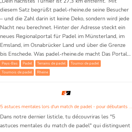
„Dein nächstes Turnier ist 27,3 km entfernt.“ Mit
diesem Satz begrüßt padel-rheine.de seine Besucher
– und die Zahl darin ist keine Deko, sondern wird jede
Nacht neu berechnet. Hinter der Adresse steckt ein
neues Regionalportal für Padel im Münsterland, im
Emsland, im Osnabrücker Land und über die Grenze
bis Enschede. Was padel-rheine.de macht Das Portal…
Pays-Bas
Padel
Terrains de padel
Tournoi de padel
Tournois de padel
Rheine
5 astuces mentales lors d'un match de padel - pour débutants et joueurs de padel confirmés
Dans notre dernier listicle, tu découvriras les "5
astuces mentales du match de padel" qui distinguent