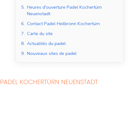
5.
Heures d'ouverture Padel Kochertürn
Neuenstadt
6.
Contact Padel Heilbronn Kochertürn
7.
Carte du site
8.
Actualités du padel
9.
Nouveaux sites de padel
PADEL KOCHERTÜRN NEUENSTADT
Courts de padel en
Courts de padel en
salle
extérieur