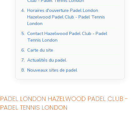
Club - Padel Tennis London
4.
Horaires d'ouverture Padel London
Hazelwood Padel Club - Padel Tennis
London
5.
Contact Hazelwood Padel Club - Padel
Tennis London
6.
Carte du site
7.
Actualités du padel
8.
Nouveaux sites de padel
Courts de padel en
Courts de padel en
PADEL LONDON HAZELWOOD PADEL CLUB -
salle
extérieur
PADEL TENNIS LONDON