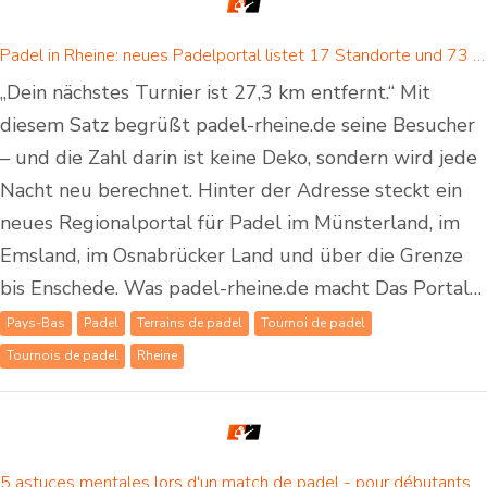
Padel in Rheine: neues Padelportal listet 17 Standorte und 73 Padel-Courts in Rheine und Umgebung
„Dein nächstes Turnier ist 27,3 km entfernt.“ Mit
diesem Satz begrüßt padel-rheine.de seine Besucher
– und die Zahl darin ist keine Deko, sondern wird jede
Nacht neu berechnet. Hinter der Adresse steckt ein
neues Regionalportal für Padel im Münsterland, im
Emsland, im Osnabrücker Land und über die Grenze
bis Enschede. Was padel-rheine.de macht Das Portal…
Pays-Bas
Padel
Terrains de padel
Tournoi de padel
Tournois de padel
Rheine
5 astuces mentales lors d'un match de padel - pour débutants et joueurs de padel confirmés