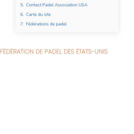
5.
Contact Padel Association USA
6.
Carte du site
7.
Fédérations de padel
FÉDÉRATION DE PADEL DES ÉTATS-UNIS
Courts de padel en
Courts de padel en
salle
extérieur