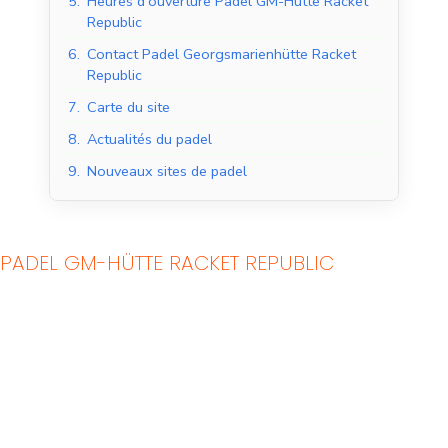
5.
Heures d'ouverture Padel GM-Hütte Racket
Republic
6.
Contact Padel Georgsmarienhütte Racket
Republic
7.
Carte du site
8.
Actualités du padel
9.
Nouveaux sites de padel
PADEL GM-HÜTTE RACKET REPUBLIC
Courts de padel en
Courts de padel en
salle
extérieur