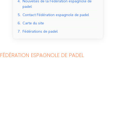
4.
Nouvelles de la Fédération espagnole de
padel
5.
Contact Fédération espagnole de padel
6.
Carte du site
7.
Fédérations de padel
FÉDÉRATION ESPAGNOLE DE PADEL
Courts de padel en
Courts de padel en
salle
extérieur