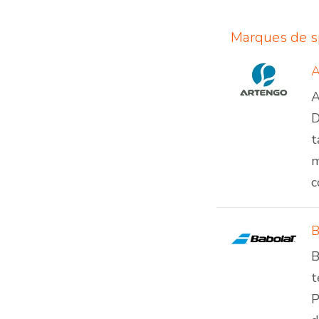
Marques de s
A
D
t
m
c
B
B
t
P