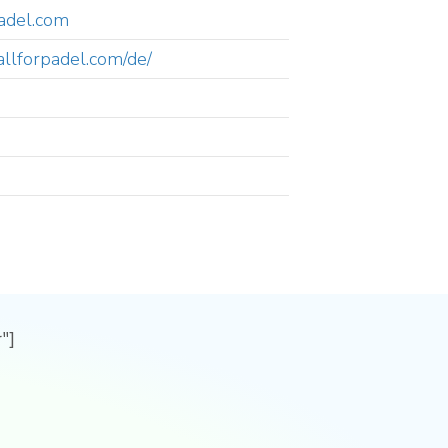
adel.com
allforpadel.com/de/
"]