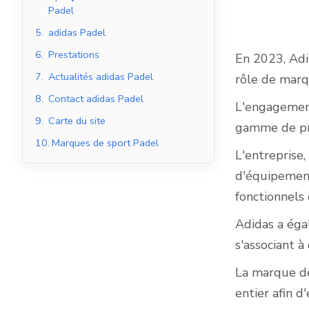
Padel
5.
adidas Padel
6.
Prestations
En 2023, Adi
Courts de padel en
7.
Actualités adidas Padel
rôle de marq
salle
8.
Contact adidas Padel
L'engagement
9.
Carte du site
gamme de pro
10.
Marques de sport Padel
L'entreprise,
d'équipement
fonctionnels
Adidas a éga
s'associant à
La marque de
entier afin d