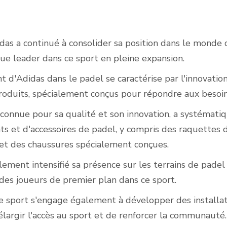
das a continué à consolider sa position dans le monde 
Courts de padel en
ue leader dans ce sport en pleine expansion.
extérieur
 d'Adidas dans le padel se caractérise par l'innovation
duits, spécialement conçus pour répondre aux besoin
 connue pour sa qualité et son innovation, a systémati
s et d'accessoires de padel, y compris des raquettes 
 et des chaussures spécialement conçues.
lement intensifié sa présence sur les terrains de pade
 des joueurs de premier plan dans ce sport.
 sport s'engage également à développer des installa
'élargir l'accès au sport et de renforcer la communauté.