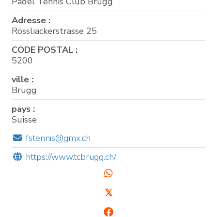
Padel Tennis Club Brugg
Adresse :
Rössliackerstrasse 25
CODE POSTAL :
5200
ville :
Brugg
pays :
Suisse
fstennis@gmx.ch
https://www.tcbrugg.ch/
𝕏