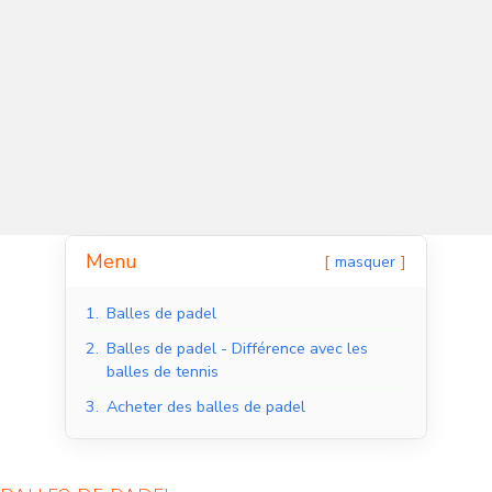
Menu
masquer
1.
Balles de padel
Courts de padel en
Courts de padel en
salle
extérieur
2.
Balles de padel - Différence avec les
balles de tennis
3.
Acheter des balles de padel