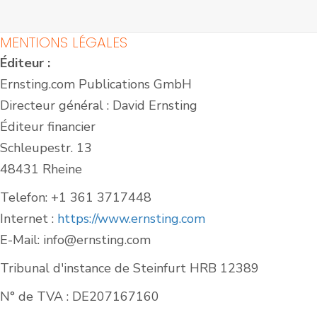
MENTIONS LÉGALES
Éditeur :
Ernsting.com Publications GmbH
Directeur général : David Ernsting
Éditeur financier
Schleupestr. 13
48431 Rheine
Telefon: +1 361 3717448
Courts de padel en
Courts de padel en
Internet :
https://www.ernsting.com
salle
extérieur
E-Mail: info@ernsting.com
Tribunal d'instance de Steinfurt HRB 12389
N° de TVA : DE207167160