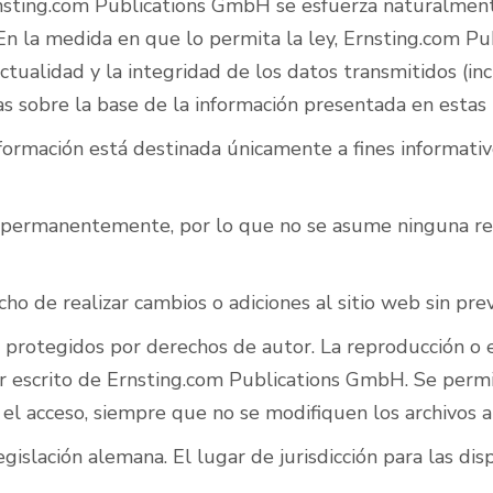
sting.com Publications GmbH se esfuerza naturalmente 
 En la medida en que lo permita la ley, Ernsting.com P
tualidad y la integridad de los datos transmitidos (incl
das sobre la base de la información presentada en estas
nformación está destinada únicamente a fines informati
s permanentemente, por lo que no se asume ninguna res
 de realizar cambios o adiciones al sitio web sin previ
n protegidos por derechos de autor. La reproducción o 
or escrito de Ernsting.com Publications GmbH. Se per
 el acceso, siempre que no se modifiquen los archivos 
egislación alemana. El lugar de jurisdicción para las di