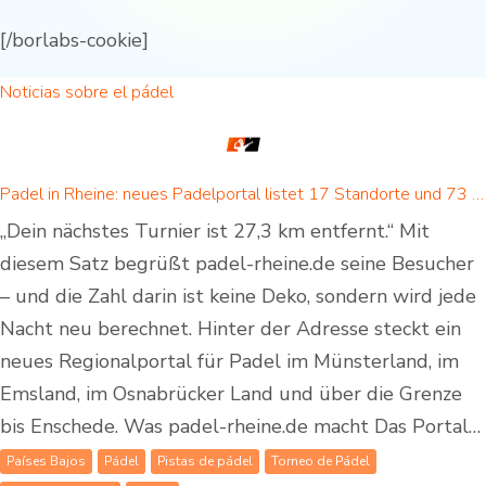
[/borlabs-cookie]
Noticias sobre el pádel
Padel in Rheine: neues Padelportal listet 17 Standorte und 73 Padel-Courts in Rheine und Umgebung
„Dein nächstes Turnier ist 27,3 km entfernt.“ Mit
diesem Satz begrüßt padel-rheine.de seine Besucher
– und die Zahl darin ist keine Deko, sondern wird jede
Nacht neu berechnet. Hinter der Adresse steckt ein
neues Regionalportal für Padel im Münsterland, im
Emsland, im Osnabrücker Land und über die Grenze
bis Enschede. Was padel-rheine.de macht Das Portal…
Países Bajos
Pádel
Pistas de pádel
Torneo de Pádel