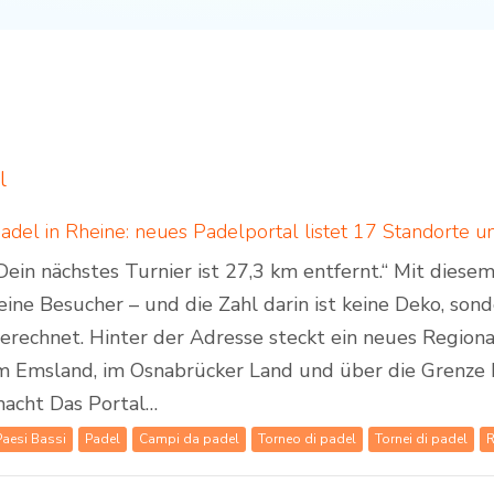
l
Dein nächstes Turnier ist 27,3 km entfernt.“ Mit dies
eine Besucher – und die Zahl darin ist keine Deko, son
erechnet. Hinter der Adresse steckt ein neues Regiona
m Emsland, im Osnabrücker Land und über die Grenze 
acht Das Portal…
Paesi Bassi
Padel
Campi da padel
Torneo di padel
Tornei di padel