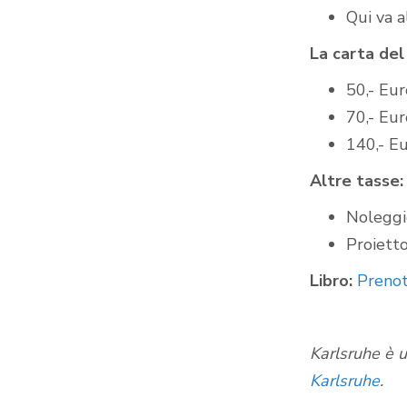
Qui va 
La carta del
50,- Eu
70,- Eu
140,- Eu
Altre tasse:
Noleggio
Proietto
Libro:
Prenot
Karlsruhe è u
Karlsruhe
.