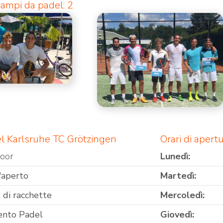
ampi da padel: 2
el Karlsruhe TC Grötzingen
Orari di aper
door
Lunedì:
'aperto
Martedì:
 di racchette
Mercoledì:
ento Padel
Giovedì: