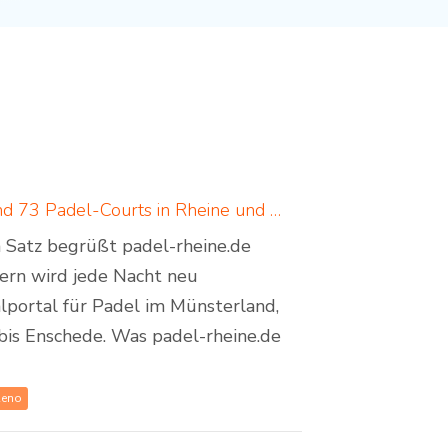
Padel in Rheine: neues Padelportal listet 17 Standorte und 73 Padel-Courts in Rheine und Umgebung
em Satz begrüßt padel-rheine.de
dern wird jede Nacht neu
lportal für Padel im Münsterland,
bis Enschede. Was padel-rheine.de
Reno