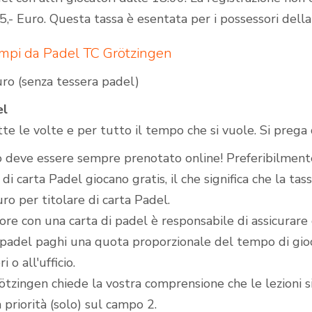
 5,- Euro. Questa tassa è esentata per i possessori dell
ampi da Padel TC Grötzingen
ro (senza tessera padel)
el
utte le volte e per tutto il tempo che si vuole. Si preg
o deve essere sempre prenotato online! Preferibilmente
ri di carta Padel giocano gratis, il che significa che la ta
uro per titolare di carta Padel.
tore con una carta di padel è responsabile di assicurare
 padel paghi una quota proporzionale del tempo di gioco 
i o all'ufficio.
ötzingen chiede la vostra comprensione che le lezioni 
 priorità (solo) sul campo 2.