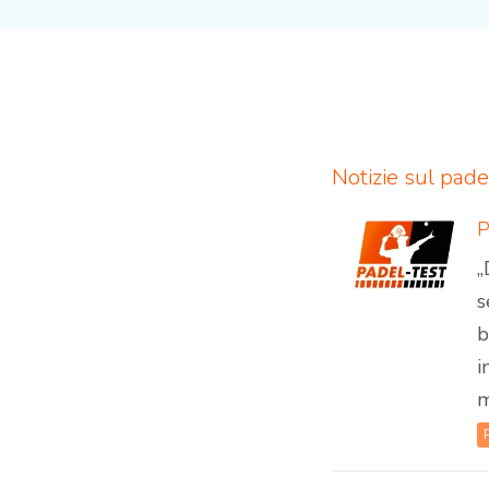
Notizie sul pade
„
s
b
i
m