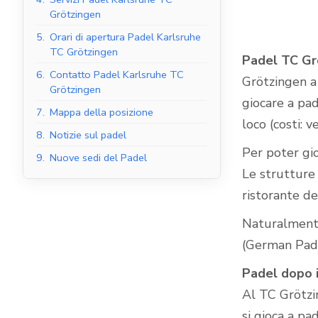
Grötzingen
5.
Orari di apertura Padel Karlsruhe
TC Grötzingen
Padel TC Gr
Campi da padel al
6.
Contatto Padel Karlsruhe TC
Grötzingen a 
coperto
Grötzingen
giocare a pad
7.
Mappa della posizione
loco (costi: 
8.
Notizie sul padel
Per poter gio
9.
Nuove sedi del Padel
Le strutture
ristorante d
Naturalmente
(German Pade
Padel dopo i
Al TC Grötzin
si gioca a pa