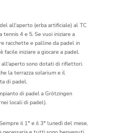
l all'aperto (erba artificiale) al TC
tennis 4 e 5. Se vuoi iniziare a
re racchette e palline da padel in
 facile iniziare a giocare a padel.
ll'aperto sono dotati di riflettori.
e la terrazza solarium e il
a di padel.
impianto di padel a Grötzingen
i locali di padel).
Sempre il 1° e il 3° lunedì del mese,
 è necessaria e tutti sono benvenuti.