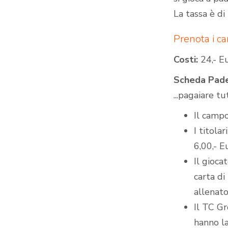
La tassa è di
Prenota i c
Costi:
24,- Eu
Scheda Pad
...pagaiare t
Il camp
I titola
6,00,- E
Il gioca
carta di
allenator
Il TC Gr
hanno la