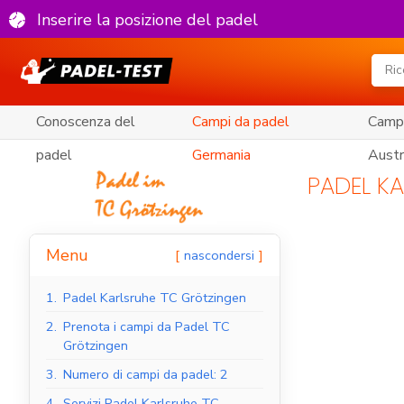
Inserire la posizione del padel
Conoscenza del
Campi da padel
Campi
padel
Germania
Austr
PADEL K
Menu
nascondersi
1.
Padel Karlsruhe TC Grötzingen
2.
Prenota i campi da Padel TC
Grötzingen
3.
Numero di campi da padel: 2
4.
Servizi Padel Karlsruhe TC