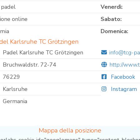
 padel
Venerdì:
ione online
Sabato:
omia
Domenica:
del Karlsruhe TC Grötzingen
Padel Karlsruhe TC Grötzingen
info@tcg-pa
Bruchwaldstr. 72-74
http://www.
76229
Facebook
Karlsruhe
Instagram
Germania
Mappa della posizione