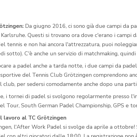
ötzingen:
Da giugno 2016, ci sono già due campi da pade
Campi da padel
Karlsruhe. Questi si trovano ora dove c'erano i campi da 
all'aperto
el tennis e non hai ancora l'attrezzatura, puoi noleggia
vedi sotto). C'è anche un servizio di matchmaking, quindi è
care a padel anche a tarda notte, i due campi da padel a
 sportive del Tennis Club Grötzingen comprendono anch
el club, per sedersi comodamente anche dopo una partit
, i tornei di padel si svolgono regolarmente presso l'
l Tour, South German Padel Championship, GPS e torne
l lavoro al TC Grötzingen
gen, l'After Work Padel si svolge da aprile a ottobre! 
del con altri giocatori dalle 18:00. La registrazione non