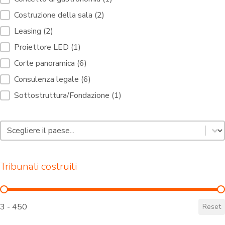
Costruzione della sala
(2)
Leasing
(2)
Proiettore LED
(1)
Corte panoramica
(6)
Consulenza legale
(6)
Sottostruttura/Fondazione
(1)
Padel Land Select [3]
Seleziona il contenuto
Tribunali costruiti
Tribunali costruiti
3 - 450
Reset