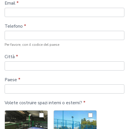
campi
Email
*
da
padel
Telefono
*
Per favore, con il codice del paese
Città
*
Paese
*
Volete costruire spazi interni o esterni?
*