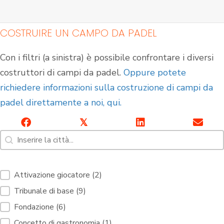
COSTRUIRE UN CAMPO DA PADEL
Con i filtri (a sinistra) è possibile confrontare i diversi
costruttori di campi da padel.
Oppure potete
richiedere informazioni sulla costruzione di campi da
padel direttamente a noi, qui.
𝕏
Ricerca [7]
Contenuto della ricerca
Campi da padel al
Campi da padel
coperto
all'aperto
Servizi di filtraggio Campi di Padel [10]
Attivazione giocatore
(2)
Tribunale di base
(9)
Fondazione
(6)
Concetto di gastronomia
(1)