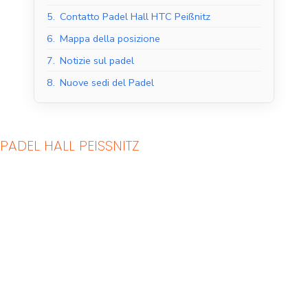
5.
Contatto Padel Hall HTC Peißnitz
6.
Mappa della posizione
7.
Notizie sul padel
8.
Nuove sedi del Padel
PADEL HALL PEISSNITZ
Campi da padel al
Campi da padel
coperto
all'aperto