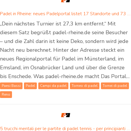
Padel in Rheine: neues Padelportal listet 17 Standorte und 73 Padel-Courts in Rheine und Umgebung
„Dein nächstes Turnier ist 27,3 km entfernt.“ Mit
diesem Satz begrüßt padel-rheine.de seine Besucher
– und die Zahl darin ist keine Deko, sondern wird jede
Nacht neu berechnet. Hinter der Adresse steckt ein
neues Regionalportal für Padel im Münsterland, im
Emsland, im Osnabrücker Land und über die Grenze
bis Enschede. Was padel-rheine.de macht Das Portal…
Paesi Bassi
Padel
Campi da padel
Torneo di padel
Tornei di padel
Reno
5 trucchi mentali per le partite di padel tennis - per principianti e giocatori di padel avanzati