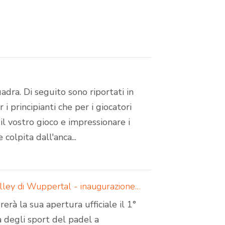
uadra. Di seguito sono riportati in
 i principianti che per i giocatori
il vostro gioco e impressionare i
 colpita dall'anca...
Padelcreations costruisce campi da padel per la Padel Valley di Wuppertal - inaugurazione il 1° settembre 2024
à la sua apertura ufficiale il 1°
a degli sport del padel a