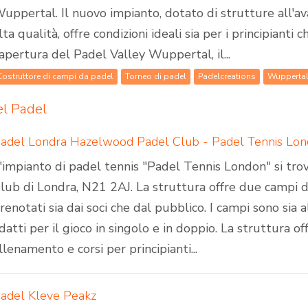
uppertal. Il nuovo impianto, dotato di strutture all'a
lta qualità, offre condizioni ideali sia per i principianti 
'apertura del Padel Valley Wuppertal, il...
Costruttore di campi da padel
Torneo di padel
Padelcreations
Wupperta
el Padel
adel Londra Hazelwood Padel Club - Padel Tennis Lon
'impianto di padel tennis "Padel Tennis London" si tr
lub di Londra, N21 2AJ. La struttura offre due campi 
renotati sia dai soci che dal pubblico. I campi sono sia 
datti per il gioco in singolo e in doppio. La struttura o
llenamento e corsi per principianti...
adel Kleve Peakz