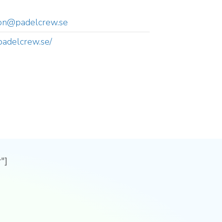
sson@padelcrew.se
padelcrew.se/
"]