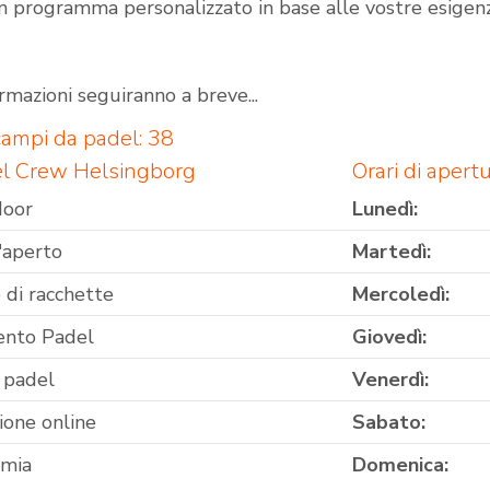
un programma personalizzato in base alle vostre esigen
ormazioni seguiranno a breve...
ampi da padel: 38
el Crew Helsingborg
Orari di aper
door
Lunedì:
'aperto
Martedì:
 di racchette
Mercoledì:
ento Padel
Giovedì:
 padel
Venerdì:
ione online
Sabato:
omia
Domenica: