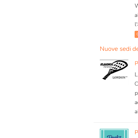
W
a
l
Nuove sedi d
P
L
C
p
a
a
P