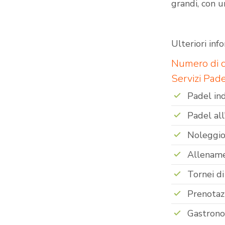
grandi, con 
Ulteriori inf
Numero di c
Servizi Pad
Padel in
Padel all
Noleggio
Allenam
Tornei di
Prenotaz
Gastron