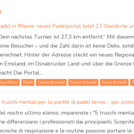
l
Dein nächstes Turnier ist 27,3 km entfernt.“ Mit dies
eine Besucher – und die Zahl darin ist keine Deko, son
erechnet. Hinter der Adresse steckt ein neues Regiona
m Emsland, im Osnabrücker Land und über die Grenze 
acht Das Portal…
Paesi Bassi
Padel
Campi da padel
Torneo di padel
Tornei di padel
 trucchi mentali per le partite di padel tennis - per princi
el nostro ultimo elenco, imparerete i "5 trucchi mental
he differenziano i professionisti dai principianti. Scoprit
ecniche di respirazione e le routine possono portare le 