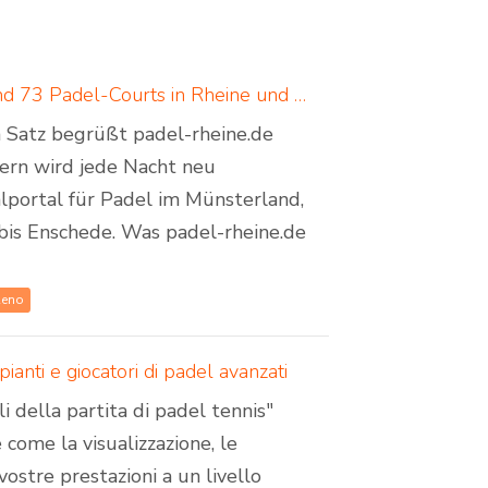
Padel in Rheine: neues Padelportal listet 17 Standorte und 73 Padel-Courts in Rheine und Umgebung
em Satz begrüßt padel-rheine.de
dern wird jede Nacht neu
lportal für Padel im Münsterland,
bis Enschede. Was padel-rheine.de
Reno
pianti e giocatori di padel avanzati
i della partita di padel tennis"
e come la visualizzazione, le
vostre prestazioni a un livello