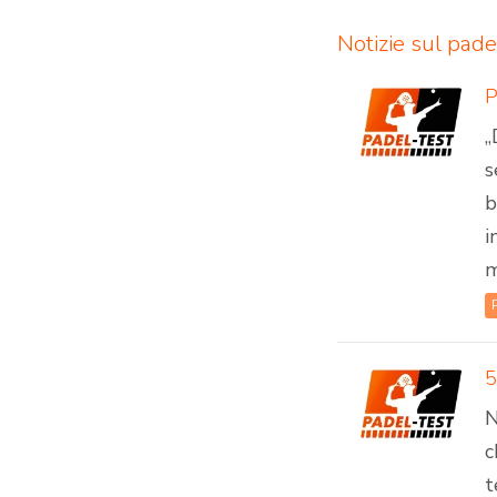
Notizie sul pade
„
s
b
i
m
5
N
c
t