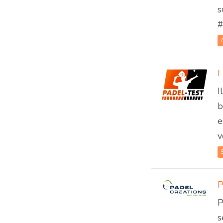
s
#
I
I
b
e
v
P
s