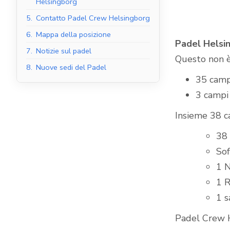
Helsingborg
5.
Contatto Padel Crew Helsingborg
6.
Mappa della posizione
Padel Helsi
Campi da padel al
7.
Notizie sul padel
Questo non è
coperto
8.
Nuove sedi del Padel
35 camp
3 campi 
Insieme 38 c
38
Sof
1 N
1 R
1 s
Padel Crew He