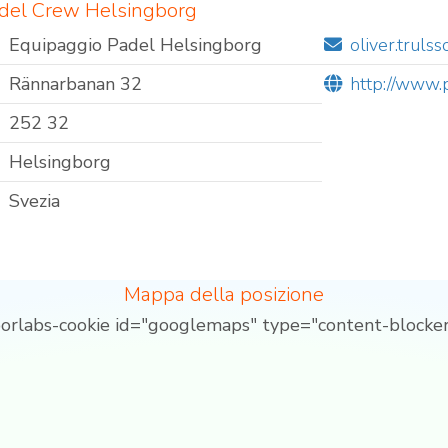
adel Crew Helsingborg
Equipaggio Padel Helsingborg
oliver.trul
Rännarbanan 32
http://www.
252 32
Helsingborg
Svezia
Mappa della posizione
borlabs-cookie id="googlemaps" type="content-blocker