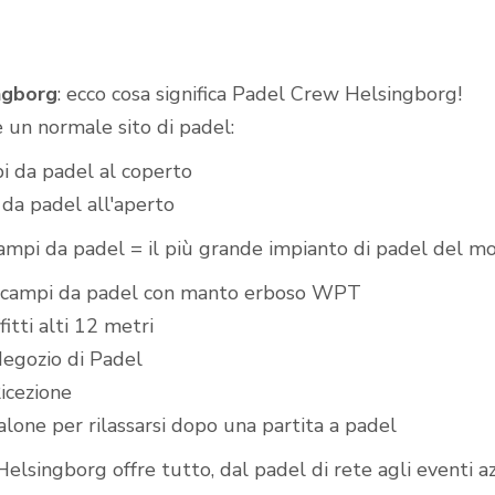
ngborg
: ecco cosa significa Padel Crew Helsingborg!
Campi da padel
 un normale sito di padel:
all'aperto
i da padel al coperto
da padel all'aperto
ampi da padel = il più grande impianto di padel del m
 campi da padel con manto erboso WPT
fitti alti 12 metri
egozio di Padel
icezione
alone per rilassarsi dopo una partita a padel
lsingborg offre tutto, dal padel di rete agli eventi az