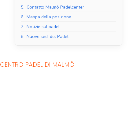
5.
Contatto Malmö Padelcenter
6.
Mappa della posizione
7.
Notizie sul padel
8.
Nuove sedi del Padel
CENTRO PADEL DI MALMÖ
Campi da padel al
Campi da padel
coperto
all'aperto