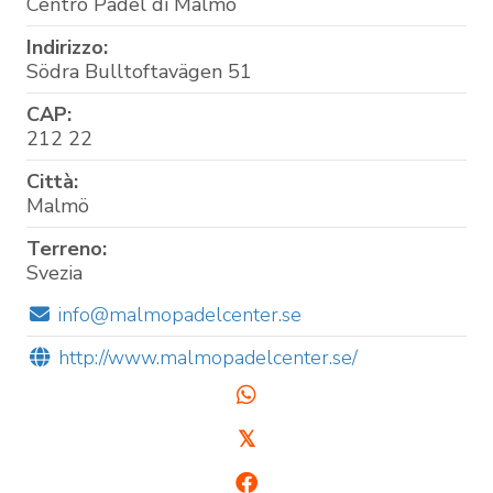
Centro Padel di Malmö
Indirizzo:
Södra Bulltoftavägen 51
CAP:
212 22
Città:
Malmö
Terreno:
Svezia
info@malmopadelcenter.se
http://www.malmopadelcenter.se/
𝕏