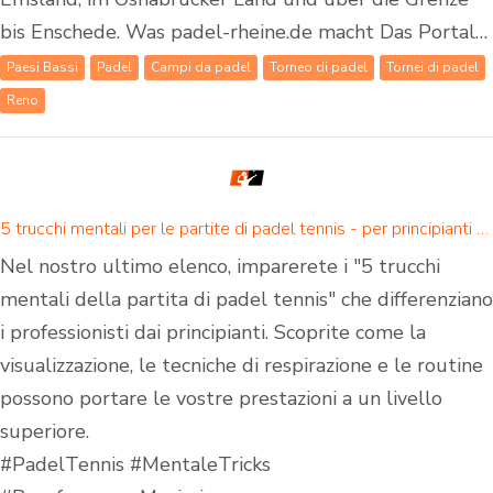
bis Enschede. Was padel-rheine.de macht Das Portal…
Paesi Bassi
Padel
Campi da padel
Torneo di padel
Tornei di padel
Reno
5 trucchi mentali per le partite di padel tennis - per principianti e giocatori di padel avanzati
Nel nostro ultimo elenco, imparerete i "5 trucchi
mentali della partita di padel tennis" che differenziano
i professionisti dai principianti. Scoprite come la
visualizzazione, le tecniche di respirazione e le routine
possono portare le vostre prestazioni a un livello
superiore.
#PadelTennis #MentaleTricks