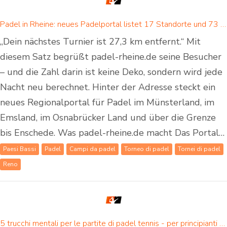
Padel in Rheine: neues Padelportal listet 17 Standorte und 73 Padel-Courts in Rheine und Umgebung
„Dein nächstes Turnier ist 27,3 km entfernt.“ Mit
diesem Satz begrüßt padel-rheine.de seine Besucher
– und die Zahl darin ist keine Deko, sondern wird jede
Nacht neu berechnet. Hinter der Adresse steckt ein
neues Regionalportal für Padel im Münsterland, im
Emsland, im Osnabrücker Land und über die Grenze
bis Enschede. Was padel-rheine.de macht Das Portal…
Paesi Bassi
Padel
Campi da padel
Torneo di padel
Tornei di padel
Reno
5 trucchi mentali per le partite di padel tennis - per principianti e giocatori di padel avanzati